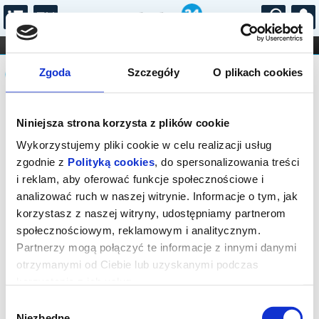
...
KONCERTY
KINO
TEATR
KABARET I
Komunikat
FILHARMONIA
OPERA I BALET
Zgoda
Szczegóły
O plikach cookies
STAND-UP
DLA DZIECI
ONLINE
KARNETY
Sprzedaż biletów on-line na wydarzenie
Niniejsza strona korzysta z plików cookie
została zakończona.
Wykorzystujemy pliki cookie w celu realizacji usług
zgodnie z
Polityką cookies
, do spersonalizowania treści
i reklam, aby oferować funkcje społecznościowe i
analizować ruch w naszej witrynie. Informacje o tym, jak
korzystasz z naszej witryny, udostępniamy partnerom
społecznościowym, reklamowym i analitycznym.
Partnerzy mogą połączyć te informacje z innymi danymi
otrzymanymi od Ciebie lub uzyskanymi podczas
korzystania z ich usług.
Wybór
Niezbędne