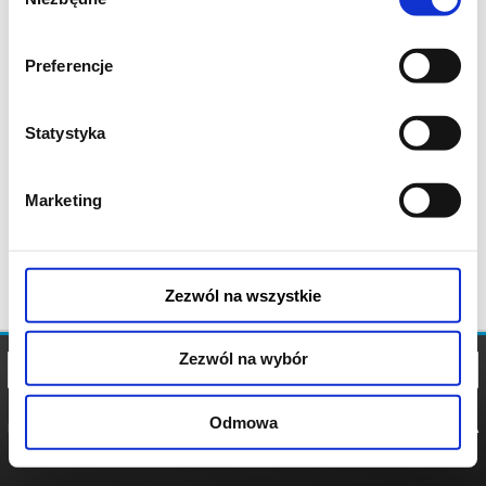
zgody
Preferencje
Statystyka
Marketing
Zezwól na wszystkie
Zezwól na wybór
Odmowa
REGULAMIN
POLITYKA
POLITYKA
COOKIES
PRYWATNOŚCI