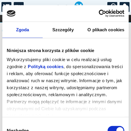
...
KONCERTY
KINO
TEATR
KABARET I
Komunikat
FILHARMONIA
OPERA I BALET
Zgoda
Szczegóły
O plikach cookies
STAND-UP
DLA DZIECI
ONLINE
KARNETY
Sprzedaż biletów on-line na wydarzenie
Niniejsza strona korzysta z plików cookie
została zakończona.
Wykorzystujemy pliki cookie w celu realizacji usług
zgodnie z
Polityką cookies
, do spersonalizowania treści
i reklam, aby oferować funkcje społecznościowe i
analizować ruch w naszej witrynie. Informacje o tym, jak
korzystasz z naszej witryny, udostępniamy partnerom
społecznościowym, reklamowym i analitycznym.
Partnerzy mogą połączyć te informacje z innymi danymi
otrzymanymi od Ciebie lub uzyskanymi podczas
korzystania z ich usług.
Wybór
Niezbędne