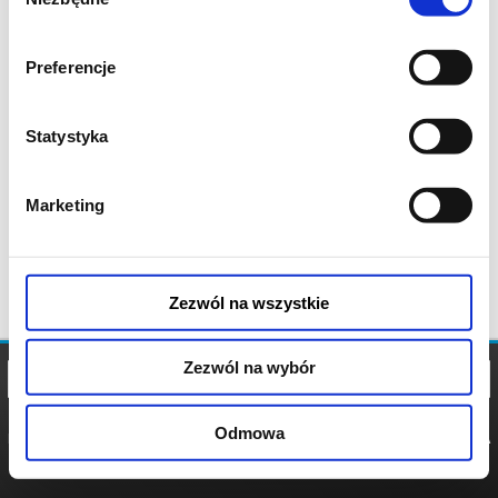
zgody
Preferencje
Statystyka
Marketing
Zezwól na wszystkie
Zezwól na wybór
Odmowa
REGULAMIN
POLITYKA
POLITYKA
COOKIES
PRYWATNOŚCI