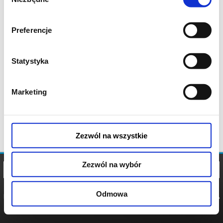
zgody
Preferencje
Statystyka
Marketing
Zezwól na wszystkie
Zezwól na wybór
Odmowa
REGULAMIN
POLITYKA
POLITYKA
COOKIES
PRYWATNOŚCI