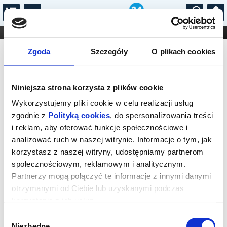
...
KONCERTY
KINO
TEATR
KABARET I
Komunikat
FILHARMONIA
OPERA I BALET
Zgoda
Szczegóły
O plikach cookies
STAND-UP
DLA DZIECI
ONLINE
KARNETY
Sprzedaż biletów on-line na wydarzenie
Niniejsza strona korzysta z plików cookie
została zakończona.
Wykorzystujemy pliki cookie w celu realizacji usług
zgodnie z
Polityką cookies
, do spersonalizowania treści
i reklam, aby oferować funkcje społecznościowe i
analizować ruch w naszej witrynie. Informacje o tym, jak
korzystasz z naszej witryny, udostępniamy partnerom
społecznościowym, reklamowym i analitycznym.
Partnerzy mogą połączyć te informacje z innymi danymi
otrzymanymi od Ciebie lub uzyskanymi podczas
korzystania z ich usług.
Wybór
Niezbędne