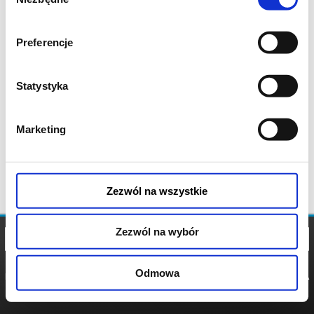
zgody
Preferencje
Statystyka
Marketing
Zezwól na wszystkie
Zezwól na wybór
Odmowa
REGULAMIN
POLITYKA
POLITYKA
COOKIES
PRYWATNOŚCI