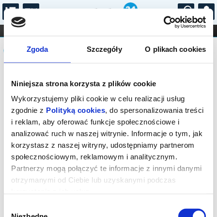
...
KONCERTY
KINO
TEATR
KABARET I
Komunikat
FILHARMONIA
OPERA I BALET
Zgoda
Szczegóły
O plikach cookies
STAND-UP
DLA DZIECI
ONLINE
KARNETY
Sprzedaż biletów on-line na wydarzenie
Niniejsza strona korzysta z plików cookie
została zakończona.
Wykorzystujemy pliki cookie w celu realizacji usług
zgodnie z
Polityką cookies
, do spersonalizowania treści
i reklam, aby oferować funkcje społecznościowe i
analizować ruch w naszej witrynie. Informacje o tym, jak
korzystasz z naszej witryny, udostępniamy partnerom
społecznościowym, reklamowym i analitycznym.
Partnerzy mogą połączyć te informacje z innymi danymi
otrzymanymi od Ciebie lub uzyskanymi podczas
korzystania z ich usług.
Wybór
Niezbędne