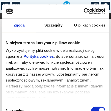
...
KONCERTY
KINO
TEATR
KABARET I
Komunikat
FILHARMONIA
OPERA I BALET
Zgoda
Szczegóły
O plikach cookies
STAND-UP
DLA DZIECI
ONLINE
KARNETY
Sprzedaż biletów on-line na wydarzenie
Niniejsza strona korzysta z plików cookie
została zakończona.
Wykorzystujemy pliki cookie w celu realizacji usług
zgodnie z
Polityką cookies
, do spersonalizowania treści
i reklam, aby oferować funkcje społecznościowe i
analizować ruch w naszej witrynie. Informacje o tym, jak
korzystasz z naszej witryny, udostępniamy partnerom
społecznościowym, reklamowym i analitycznym.
Partnerzy mogą połączyć te informacje z innymi danymi
otrzymanymi od Ciebie lub uzyskanymi podczas
korzystania z ich usług.
Wybór
Niezbędne