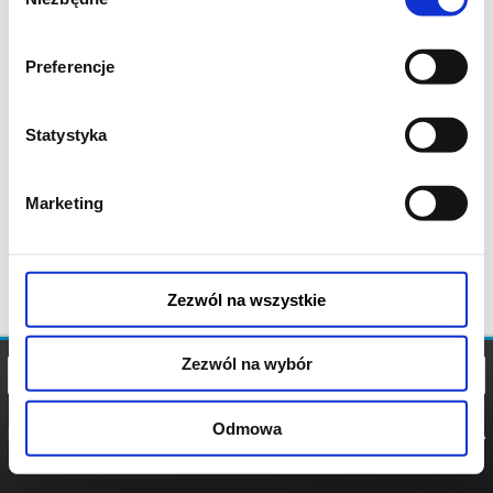
zgody
Preferencje
Statystyka
Marketing
Zezwól na wszystkie
Zezwól na wybór
Odmowa
REGULAMIN
POLITYKA
POLITYKA
COOKIES
PRYWATNOŚCI