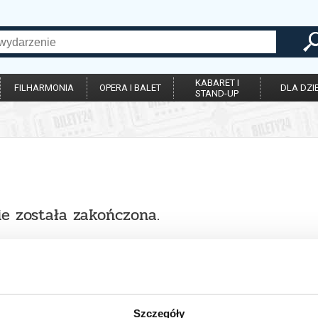
KABARET I
FILHARMONIA
OPERA I BALET
DLA DZIE
STAND-UP
ie została zakończona.
Szczegóły