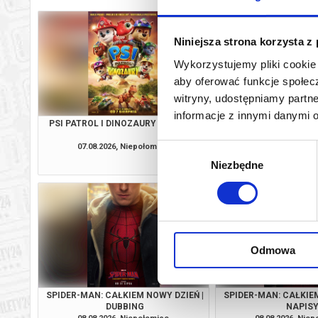
Niniejsza strona korzysta z
Wykorzystujemy pliki cookie 
aby oferować funkcje społecz
witryny, udostępniamy part
informacje z innymi danymi 
PSI PATROL I DINOZAURY | DUBBING
SPIDER-MAN: CAŁKIEM
DUBBIN
07.08.2026, Niepołomice
07.08.2026, Nie
Wybór
kup bilet
Niezbędne
zgody
Odmowa
SPIDER-MAN: CAŁKIEM NOWY DZIEŃ |
SPIDER-MAN: CAŁKIEM
DUBBING
NAPIS