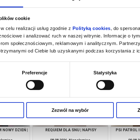
 plików cookie
w celu realizacji usług zgodnie z
Polityką cookies
, do spersona
nościowe i analizować ruch w naszej witrynie. Informacje o tym
nerom społecznościowym, reklamowym i analitycznym. Partnerz
otrzymanymi od Ciebie lub uzyskanymi podczas korzystania z ic
 NOWY DZIEŃ |
SPIDER-MAN: CAŁKIEM NOWY DZIEŃ |
OJCZ
G
NAPISY
połomice
07.08.2026, Niepołomice
07.08.
kup bilet
kup bilet
Preferencje
Statystyka
Zezwól na wybór
Z
 NOWY DZIEŃ |
REQUIEM DLA SNU | NAPISY
PSI PATROL 
Y