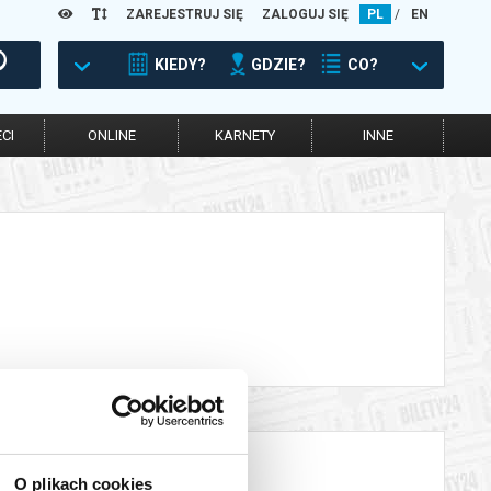
ZAREJESTRUJ SIĘ
ZALOGUJ SIĘ
PL
/
EN
KIEDY?
GDZIE?
CO?
CI
ONLINE
KARNETY
INNE
O plikach cookies