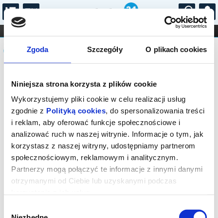
...
KONCERTY
KINO
TEATR
KABARET I
Komunikat
FILHARMONIA
OPERA I BALET
Zgoda
Szczegóły
O plikach cookies
STAND-UP
DLA DZIECI
ONLINE
KARNETY
Sprzedaż biletów on-line na wydarzenie
Niniejsza strona korzysta z plików cookie
została zakończona.
Wykorzystujemy pliki cookie w celu realizacji usług
zgodnie z
Polityką cookies
, do spersonalizowania treści
i reklam, aby oferować funkcje społecznościowe i
analizować ruch w naszej witrynie. Informacje o tym, jak
korzystasz z naszej witryny, udostępniamy partnerom
społecznościowym, reklamowym i analitycznym.
Partnerzy mogą połączyć te informacje z innymi danymi
otrzymanymi od Ciebie lub uzyskanymi podczas
korzystania z ich usług.
Wybór
Niezbędne