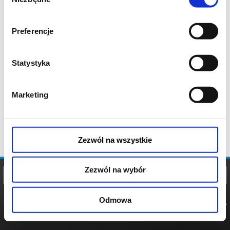
zgody
Preferencje
Statystyka
Marketing
Zezwól na wszystkie
Zezwól na wybór
Odmowa
REGULAMIN
POLITYKA
POLITYKA
COOKIES
PRYWATNOŚCI