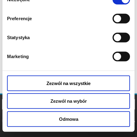
zgody
Preferencje
Statystyka
Marketing
Zezwól na wszystkie
Zezwól na wybór
Odmowa
REGULAMIN
POLITYKA
POLITYKA
COOKIES
PRYWATNOŚCI