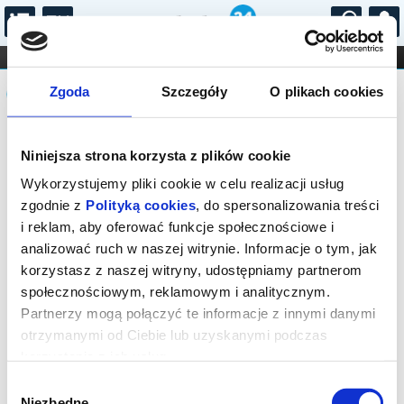
...
KONCERTY
KINO
TEATR
KABARET I
Komunikat
FILHARMONIA
OPERA I BALET
Zgoda
Szczegóły
O plikach cookies
STAND-UP
DLA DZIECI
ONLINE
KARNETY
Sprzedaż biletów on-line na wydarzenie
Niniejsza strona korzysta z plików cookie
została zakończona.
Wykorzystujemy pliki cookie w celu realizacji usług
zgodnie z
Polityką cookies
, do spersonalizowania treści
i reklam, aby oferować funkcje społecznościowe i
analizować ruch w naszej witrynie. Informacje o tym, jak
korzystasz z naszej witryny, udostępniamy partnerom
społecznościowym, reklamowym i analitycznym.
Partnerzy mogą połączyć te informacje z innymi danymi
otrzymanymi od Ciebie lub uzyskanymi podczas
korzystania z ich usług.
Wybór
Niezbędne