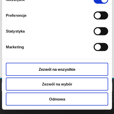
zgody
Preferencje
Statystyka
Marketing
Zezwól na wszystkie
Zezwól na wybór
Odmowa
REGULAMIN
POLITYKA
POLITYKA
COOKIES
PRYWATNOŚCI