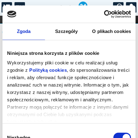
...
KONCERTY
KINO
TEATR
KABARET I
Komunikat
FILHARMONIA
OPERA I BALET
Zgoda
Szczegóły
O plikach cookies
STAND-UP
DLA DZIECI
ONLINE
KARNETY
Sprzedaż biletów on-line na wydarzenie
Niniejsza strona korzysta z plików cookie
została zakończona.
Wykorzystujemy pliki cookie w celu realizacji usług
zgodnie z
Polityką cookies
, do spersonalizowania treści
i reklam, aby oferować funkcje społecznościowe i
analizować ruch w naszej witrynie. Informacje o tym, jak
korzystasz z naszej witryny, udostępniamy partnerom
społecznościowym, reklamowym i analitycznym.
Partnerzy mogą połączyć te informacje z innymi danymi
otrzymanymi od Ciebie lub uzyskanymi podczas
korzystania z ich usług.
Wybór
Niezbędne