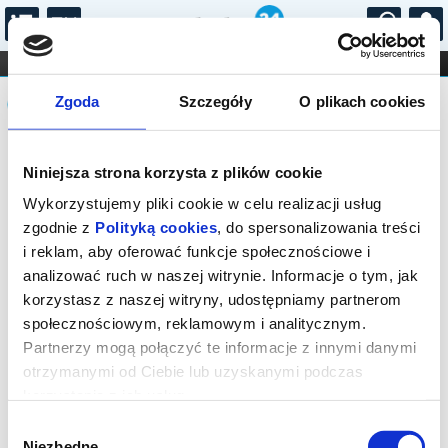
...
KONCERTY
KINO
TEATR
KABARET I
Komunikat
FILHARMONIA
OPERA I BALET
Zgoda
Szczegóły
O plikach cookies
STAND-UP
DLA DZIECI
ONLINE
KARNETY
Sprzedaż biletów on-line na wydarzenie
Niniejsza strona korzysta z plików cookie
została zakończona.
Wykorzystujemy pliki cookie w celu realizacji usług
zgodnie z
Polityką cookies
, do spersonalizowania treści
i reklam, aby oferować funkcje społecznościowe i
analizować ruch w naszej witrynie. Informacje o tym, jak
korzystasz z naszej witryny, udostępniamy partnerom
społecznościowym, reklamowym i analitycznym.
Partnerzy mogą połączyć te informacje z innymi danymi
otrzymanymi od Ciebie lub uzyskanymi podczas
korzystania z ich usług.
Wybór
Niezbędne