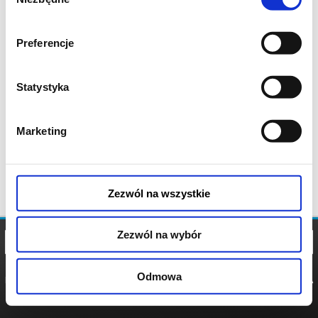
zgody
Preferencje
Statystyka
Marketing
Zezwól na wszystkie
Zezwól na wybór
Odmowa
REGULAMIN
POLITYKA
POLITYKA
COOKIES
PRYWATNOŚCI