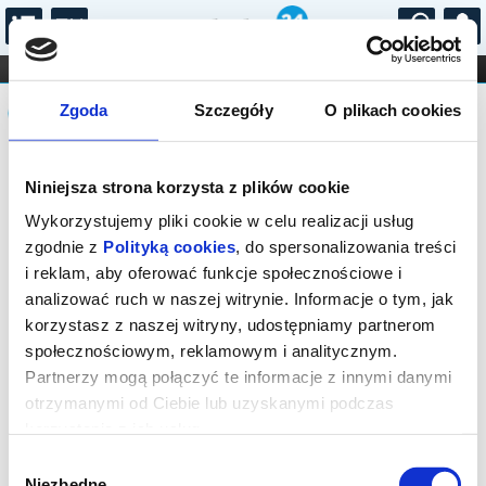
...
KONCERTY
KINO
TEATR
KABARET I
Komunikat
FILHARMONIA
OPERA I BALET
Zgoda
Szczegóły
O plikach cookies
STAND-UP
DLA DZIECI
ONLINE
KARNETY
Sprzedaż biletów on-line na wydarzenie
Niniejsza strona korzysta z plików cookie
została zakończona.
Wykorzystujemy pliki cookie w celu realizacji usług
zgodnie z
Polityką cookies
, do spersonalizowania treści
i reklam, aby oferować funkcje społecznościowe i
analizować ruch w naszej witrynie. Informacje o tym, jak
korzystasz z naszej witryny, udostępniamy partnerom
społecznościowym, reklamowym i analitycznym.
Partnerzy mogą połączyć te informacje z innymi danymi
otrzymanymi od Ciebie lub uzyskanymi podczas
korzystania z ich usług.
Wybór
Niezbędne