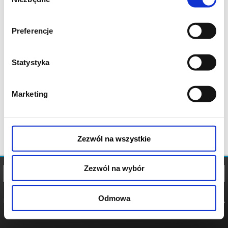
zgody
Preferencje
Statystyka
Marketing
Zezwól na wszystkie
Zezwól na wybór
Odmowa
REGULAMIN
POLITYKA
POLITYKA
COOKIES
PRYWATNOŚCI