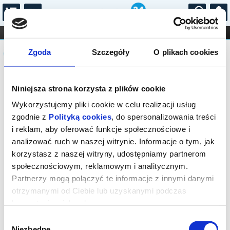
...
KONCERTY
KINO
TEATR
KABARET I
Komunikat
FILHARMONIA
OPERA I BALET
Zgoda
Szczegóły
O plikach cookies
STAND-UP
DLA DZIECI
ONLINE
KARNETY
Sprzedaż biletów on-line na wydarzenie
Niniejsza strona korzysta z plików cookie
została zakończona.
Wykorzystujemy pliki cookie w celu realizacji usług
zgodnie z
Polityką cookies
, do spersonalizowania treści
i reklam, aby oferować funkcje społecznościowe i
analizować ruch w naszej witrynie. Informacje o tym, jak
korzystasz z naszej witryny, udostępniamy partnerom
społecznościowym, reklamowym i analitycznym.
Partnerzy mogą połączyć te informacje z innymi danymi
otrzymanymi od Ciebie lub uzyskanymi podczas
korzystania z ich usług.
Wybór
Niezbędne