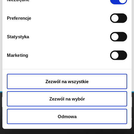
zgody
Preferencje
Statystyka
Marketing
Zezwól na wszystkie
Zezwól na wybór
Odmowa
REGULAMIN
POLITYKA
POLITYKA
COOKIES
PRYWATNOŚCI