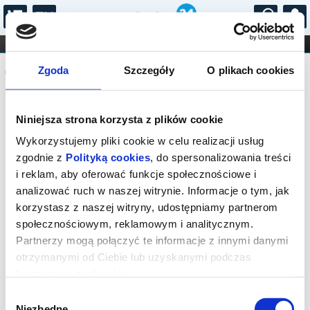
...
KONCERTY
KINO
TEATR
KABARET I
Komunikat
FILHARMONIA
OPERA I BALET
Zgoda
Szczegóły
O plikach cookies
STAND-UP
DLA DZIECI
ONLINE
KARNETY
Sprzedaż biletów on-line na wydarzenie
Niniejsza strona korzysta z plików cookie
została zakończona.
Wykorzystujemy pliki cookie w celu realizacji usług
zgodnie z
Polityką cookies
, do spersonalizowania treści
i reklam, aby oferować funkcje społecznościowe i
analizować ruch w naszej witrynie. Informacje o tym, jak
korzystasz z naszej witryny, udostępniamy partnerom
społecznościowym, reklamowym i analitycznym.
Partnerzy mogą połączyć te informacje z innymi danymi
otrzymanymi od Ciebie lub uzyskanymi podczas
korzystania z ich usług.
Wybór
Niezbędne