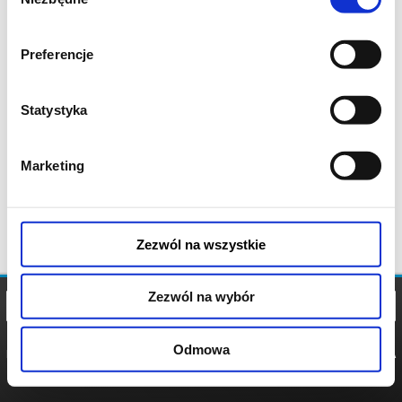
zgody
Preferencje
Statystyka
Marketing
Zezwól na wszystkie
Zezwól na wybór
Odmowa
REGULAMIN
POLITYKA
POLITYKA
COOKIES
PRYWATNOŚCI