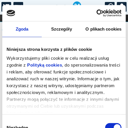
...
KONCERTY
KINO
TEATR
KABARET I
Komunikat
FILHARMONIA
OPERA I BALET
Zgoda
Szczegóły
O plikach cookies
STAND-UP
DLA DZIECI
ONLINE
KARNETY
Sprzedaż biletów on-line na wydarzenie
Niniejsza strona korzysta z plików cookie
została zakończona.
Wykorzystujemy pliki cookie w celu realizacji usług
zgodnie z
Polityką cookies
, do spersonalizowania treści
i reklam, aby oferować funkcje społecznościowe i
analizować ruch w naszej witrynie. Informacje o tym, jak
korzystasz z naszej witryny, udostępniamy partnerom
społecznościowym, reklamowym i analitycznym.
Partnerzy mogą połączyć te informacje z innymi danymi
otrzymanymi od Ciebie lub uzyskanymi podczas
korzystania z ich usług.
Wybór
Niezbędne