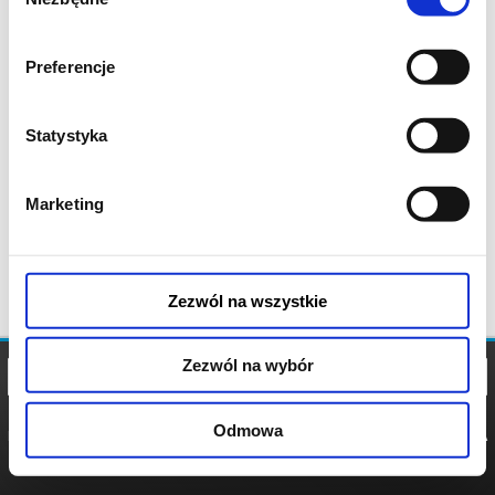
zgody
Preferencje
Statystyka
Marketing
Zezwól na wszystkie
Zezwól na wybór
Odmowa
REGULAMIN
POLITYKA
POLITYKA
COOKIES
PRYWATNOŚCI