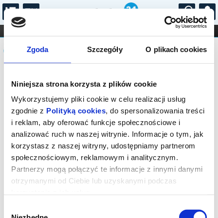
...
KONCERTY
KINO
TEATR
KABARET I
Komunikat
FILHARMONIA
OPERA I BALET
Zgoda
Szczegóły
O plikach cookies
STAND-UP
DLA DZIECI
ONLINE
KARNETY
Sprzedaż biletów on-line na wydarzenie
Niniejsza strona korzysta z plików cookie
została zakończona.
Wykorzystujemy pliki cookie w celu realizacji usług
zgodnie z
Polityką cookies
, do spersonalizowania treści
i reklam, aby oferować funkcje społecznościowe i
analizować ruch w naszej witrynie. Informacje o tym, jak
korzystasz z naszej witryny, udostępniamy partnerom
społecznościowym, reklamowym i analitycznym.
Partnerzy mogą połączyć te informacje z innymi danymi
otrzymanymi od Ciebie lub uzyskanymi podczas
korzystania z ich usług.
Wybór
Niezbędne