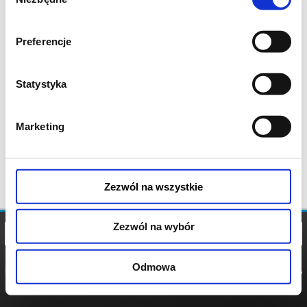
zgody
Preferencje
Statystyka
Marketing
Zezwól na wszystkie
Zezwól na wybór
Odmowa
REGULAMIN
POLITYKA
POLITYKA
COOKIES
PRYWATNOŚCI