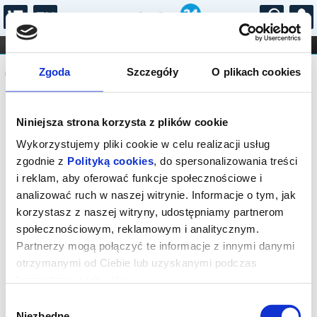
...
KONCERTY
KINO
TEATR
KABARET I
Komunikat
FILHARMONIA
OPERA I BALET
Zgoda
Szczegóły
O plikach cookies
STAND-UP
DLA DZIECI
ONLINE
KARNETY
Sprzedaż biletów on-line na wydarzenie
Niniejsza strona korzysta z plików cookie
została zakończona.
Wykorzystujemy pliki cookie w celu realizacji usług
zgodnie z
Polityką cookies
, do spersonalizowania treści
i reklam, aby oferować funkcje społecznościowe i
analizować ruch w naszej witrynie. Informacje o tym, jak
korzystasz z naszej witryny, udostępniamy partnerom
społecznościowym, reklamowym i analitycznym.
Partnerzy mogą połączyć te informacje z innymi danymi
otrzymanymi od Ciebie lub uzyskanymi podczas
korzystania z ich usług.
Wybór
Niezbędne