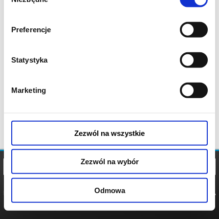
zgody
Preferencje
Statystyka
Marketing
Zezwól na wszystkie
Zezwól na wybór
Odmowa
REGULAMIN
POLITYKA
POLITYKA
COOKIES
PRYWATNOŚCI