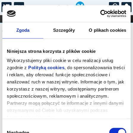
...
KONCERTY
KINO
TEATR
KABARET I
Komunikat
FILHARMONIA
OPERA I BALET
Zgoda
Szczegóły
O plikach cookies
STAND-UP
DLA DZIECI
ONLINE
KARNETY
Sprzedaż biletów on-line na wydarzenie
Niniejsza strona korzysta z plików cookie
została zakończona.
Wykorzystujemy pliki cookie w celu realizacji usług
zgodnie z
Polityką cookies
, do spersonalizowania treści
i reklam, aby oferować funkcje społecznościowe i
analizować ruch w naszej witrynie. Informacje o tym, jak
korzystasz z naszej witryny, udostępniamy partnerom
społecznościowym, reklamowym i analitycznym.
Partnerzy mogą połączyć te informacje z innymi danymi
otrzymanymi od Ciebie lub uzyskanymi podczas
korzystania z ich usług.
Wybór
Niezbędne