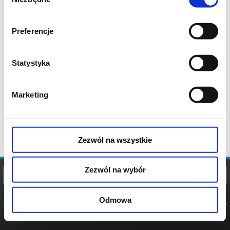
zgody
Preferencje
Statystyka
Marketing
Zezwól na wszystkie
Zezwól na wybór
Odmowa
REGULAMIN
POLITYKA
POLITYKA
COOKIES
PRYWATNOŚCI