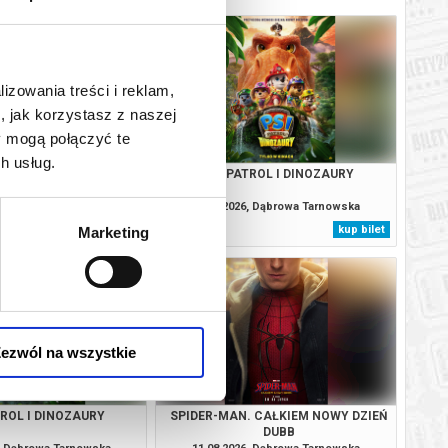
lizowania treści i reklam,
, jak korzystasz z naszej
y mogą połączyć te
h usług.
. CAŁKIEM NOWY DZIEŃ
PSI PATROL I DINOZAURY
DUBB
6, Dąbrowa Tarnowska
09.08.2026, Dąbrowa Tarnowska
kup bilet
kup bilet
Marketing
ezwól na wszystkie
TROL I DINOZAURY
SPIDER-MAN. CAŁKIEM NOWY DZIEŃ
DUBB