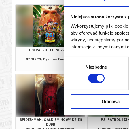
Niniejsza strona korzysta z
Wykorzystujemy pliki cookie 
aby oferować funkcje społecz
witryny, udostępniamy part
informacje z innymi danymi 
PSI PATROL I DINOZAURY
SPIDER-MAN. CAŁKIE
DUBB
07.08.2026, Dąbrowa Tarnowska
07.08.2026, Dąbrow
Wybór
kup bilet
Niezbędne
zgody
Odmowa
SPIDER-MAN. CAŁKIEM NOWY DZIEŃ
PSI PATROL I D
DUBB