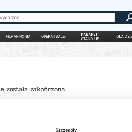
KABARET I
FILHARMONIA
OPERA I BALET
DLA DZIE
STAND-UP
ie została zakończona.
Szczegóły