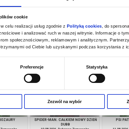
 plików cookie
w celu realizacji usług zgodnie z
Polityką cookies
, do spersona
nościowe i analizować ruch w naszej witrynie. Informacje o tym
nerom społecznościowym, reklamowym i analitycznym. Partnerz
otrzymanymi od Ciebie lub uzyskanymi podczas korzystania z ic
M NOWY DZIEŃ
PSI PATROL I DINOZAURY
SPIDER-MAN
a Tarnowska
08.08.2026, Dąbrowa Tarnowska
08.08.202
kup bilet
kup bilet
Preferencje
Statystyka
Zezwól na wybór
Z
INOZAURY
SPIDER-MAN. CAŁKIEM NOWY DZIEŃ
PSI PA
DUBB