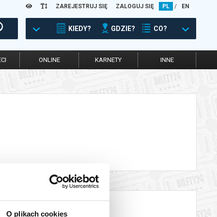
ZAREJESTRUJ SIĘ
ZALOGUJ SIĘ
PL
/
EN
KIEDY?
GDZIE?
CO?
CI
ONLINE
KARNETY
INNE
O plikach cookies