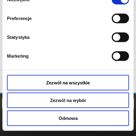
zgody
Preferencje
Statystyka
Marketing
Zezwól na wszystkie
Zezwól na wybór
Odmowa
REGULAMIN
POLITYKA
POLITYKA
COOKIES
PRYWATNOŚCI