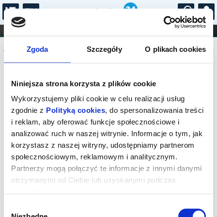
...
KONCERTY
KINO
TEATR
KABARET I
Komunikat
FILHARMONIA
OPERA I BALET
Zgoda
Szczegóły
O plikach cookies
STAND-UP
DLA DZIECI
ONLINE
KARNETY
Sprzedaż biletów on-line na wydarzenie
Niniejsza strona korzysta z plików cookie
została zakończona.
Wykorzystujemy pliki cookie w celu realizacji usług
zgodnie z
Polityką cookies
, do spersonalizowania treści
i reklam, aby oferować funkcje społecznościowe i
analizować ruch w naszej witrynie. Informacje o tym, jak
korzystasz z naszej witryny, udostępniamy partnerom
społecznościowym, reklamowym i analitycznym.
Partnerzy mogą połączyć te informacje z innymi danymi
otrzymanymi od Ciebie lub uzyskanymi podczas
korzystania z ich usług.
Wybór
Niezbędne