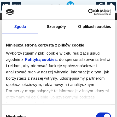
...
KONCERTY
KINO
TEATR
KABARET I
Komunikat
FILHARMONIA
OPERA I BALET
Zgoda
Szczegóły
O plikach cookies
STAND-UP
DLA DZIECI
ONLINE
KARNETY
Sprzedaż biletów on-line na wydarzenie
Niniejsza strona korzysta z plików cookie
została zakończona.
Wykorzystujemy pliki cookie w celu realizacji usług
zgodnie z
Polityką cookies
, do spersonalizowania treści
i reklam, aby oferować funkcje społecznościowe i
analizować ruch w naszej witrynie. Informacje o tym, jak
korzystasz z naszej witryny, udostępniamy partnerom
społecznościowym, reklamowym i analitycznym.
Partnerzy mogą połączyć te informacje z innymi danymi
otrzymanymi od Ciebie lub uzyskanymi podczas
korzystania z ich usług.
Wybór
Niezbędne