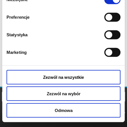
zgody
Preferencje
Statystyka
Marketing
Zezwól na wszystkie
Zezwól na wybór
Odmowa
REGULAMIN
POLITYKA
POLITYKA
COOKIES
PRYWATNOŚCI