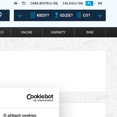
ZAREJESTRUJ SIĘ
ZALOGUJ SIĘ
PL
/
EN
KIEDY?
GDZIE?
CO?
CI
ONLINE
KARNETY
INNE
O plikach cookies