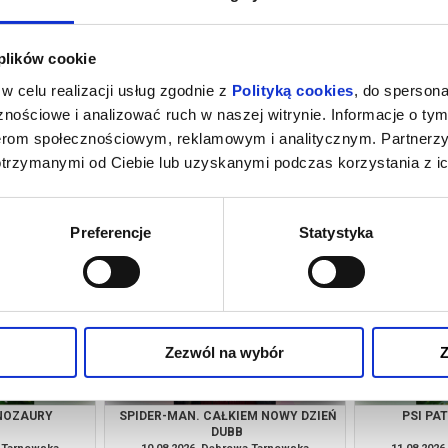
 plików cookie
w celu realizacji usług zgodnie z
Polityką cookies
, do spersona
nościowe i analizować ruch w naszej witrynie. Informacje o tym
nerom społecznościowym, reklamowym i analitycznym. Partnerz
otrzymanymi od Ciebie lub uzyskanymi podczas korzystania z ic
M NOWY DZIEŃ
PSI PATROL I DINOZAURY
SPIDER-MAN
a Tarnowska
08.08.2026, Dąbrowa Tarnowska
08.08.202
kup bilet
kup bilet
Preferencje
Statystyka
Zezwól na wybór
Z
INOZAURY
SPIDER-MAN. CAŁKIEM NOWY DZIEŃ
PSI PA
DUBB