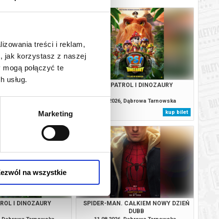
lizowania treści i reklam,
, jak korzystasz z naszej
y mogą połączyć te
h usług.
. CAŁKIEM NOWY DZIEŃ
PSI PATROL I DINOZAURY
DUBB
6, Dąbrowa Tarnowska
09.08.2026, Dąbrowa Tarnowska
kup bilet
kup bilet
Marketing
ezwól na wszystkie
TROL I DINOZAURY
SPIDER-MAN. CAŁKIEM NOWY DZIEŃ
DUBB