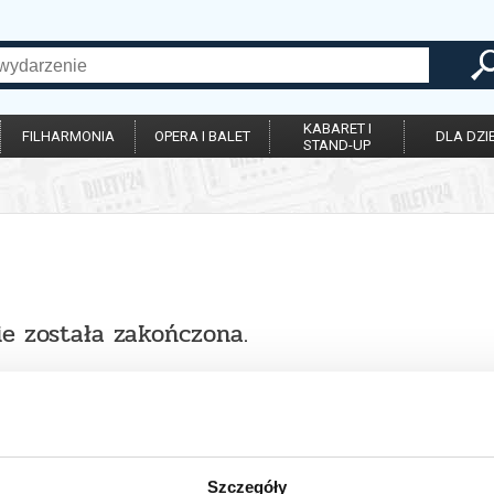
KABARET I
FILHARMONIA
OPERA I BALET
DLA DZIE
STAND-UP
ie została zakończona.
Szczegóły