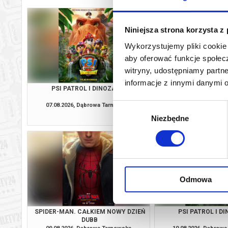
Niniejsza strona korzysta z
Wykorzystujemy pliki cookie 
aby oferować funkcje społecz
witryny, udostępniamy part
informacje z innymi danymi 
PSI PATROL I DINOZAURY
SPIDER-MAN. CAŁKIE
DUBB
07.08.2026, Dąbrowa Tarnowska
07.08.2026, Dąbrow
Wybór
kup bilet
Niezbędne
zgody
Odmowa
SPIDER-MAN. CAŁKIEM NOWY DZIEŃ
PSI PATROL I D
DUBB