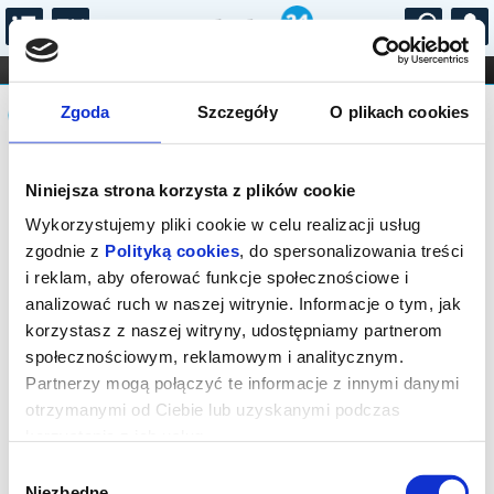
...
KONCERTY
KINO
TEATR
KABARET I
Komunikat
FILHARMONIA
OPERA I BALET
Zgoda
Szczegóły
O plikach cookies
STAND-UP
DLA DZIECI
ONLINE
KARNETY
Sprzedaż biletów on-line na wydarzenie
Niniejsza strona korzysta z plików cookie
została zakończona.
Wykorzystujemy pliki cookie w celu realizacji usług
zgodnie z
Polityką cookies
, do spersonalizowania treści
i reklam, aby oferować funkcje społecznościowe i
analizować ruch w naszej witrynie. Informacje o tym, jak
korzystasz z naszej witryny, udostępniamy partnerom
społecznościowym, reklamowym i analitycznym.
Partnerzy mogą połączyć te informacje z innymi danymi
otrzymanymi od Ciebie lub uzyskanymi podczas
korzystania z ich usług.
Wybór
Niezbędne