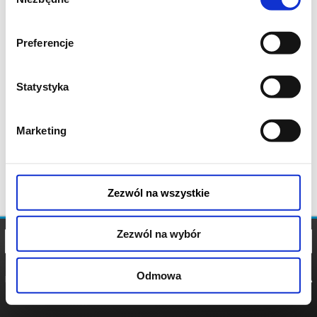
zgody
Preferencje
Statystyka
Marketing
Zezwól na wszystkie
Zezwól na wybór
Odmowa
REGULAMIN
POLITYKA
POLITYKA
COOKIES
PRYWATNOŚCI