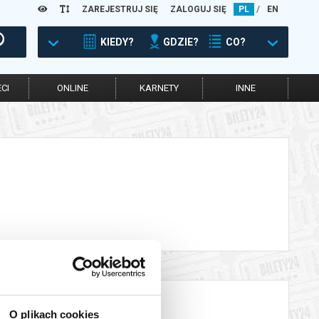
ZAREJESTRUJ SIĘ
ZALOGUJ SIĘ
PL
/
EN
KIEDY?
GDZIE?
CO?
CI
ONLINE
KARNETY
INNE
O plikach cookies