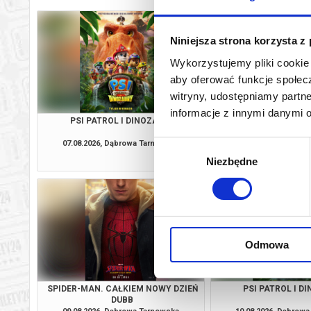
Niniejsza strona korzysta z
Wykorzystujemy pliki cookie 
aby oferować funkcje społecz
witryny, udostępniamy part
informacje z innymi danymi 
PSI PATROL I DINOZAURY
SPIDER-MAN. CAŁKIE
DUBB
07.08.2026, Dąbrowa Tarnowska
07.08.2026, Dąbrow
Wybór
kup bilet
Niezbędne
zgody
Odmowa
SPIDER-MAN. CAŁKIEM NOWY DZIEŃ
PSI PATROL I D
DUBB