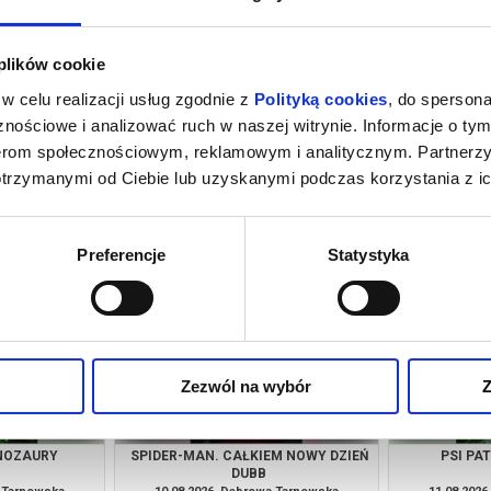
 plików cookie
w celu realizacji usług zgodnie z
Polityką cookies
, do spersona
nościowe i analizować ruch w naszej witrynie. Informacje o tym
nerom społecznościowym, reklamowym i analitycznym. Partnerz
otrzymanymi od Ciebie lub uzyskanymi podczas korzystania z ic
M NOWY DZIEŃ
PSI PATROL I DINOZAURY
SPIDER-MAN
a Tarnowska
08.08.2026, Dąbrowa Tarnowska
08.08.202
kup bilet
kup bilet
Preferencje
Statystyka
Zezwól na wybór
Z
INOZAURY
SPIDER-MAN. CAŁKIEM NOWY DZIEŃ
PSI PA
DUBB