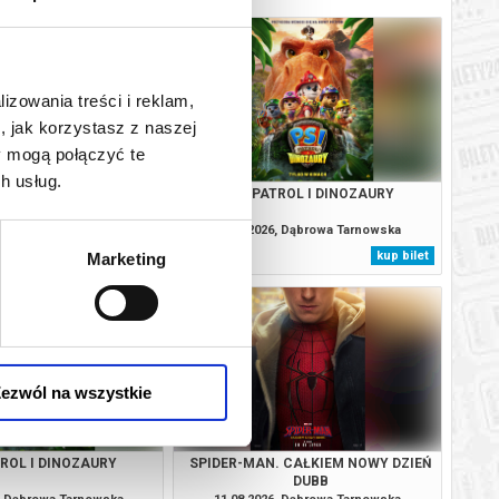
lizowania treści i reklam,
, jak korzystasz z naszej
y mogą połączyć te
h usług.
. CAŁKIEM NOWY DZIEŃ
PSI PATROL I DINOZAURY
DUBB
6, Dąbrowa Tarnowska
09.08.2026, Dąbrowa Tarnowska
kup bilet
kup bilet
Marketing
ezwól na wszystkie
TROL I DINOZAURY
SPIDER-MAN. CAŁKIEM NOWY DZIEŃ
DUBB