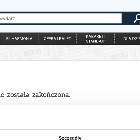
KABARET I
FILHARMONIA
OPERA I BALET
DLA DZIE
STAND-UP
ie została zakończona.
Szczegóły