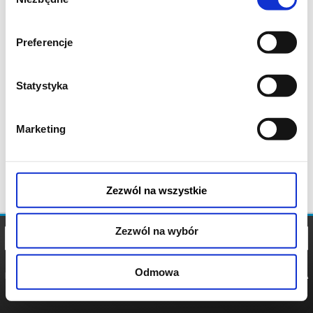
zgody
Preferencje
Statystyka
Marketing
Zezwól na wszystkie
Zezwól na wybór
Odmowa
REGULAMIN
POLITYKA
POLITYKA
COOKIES
PRYWATNOŚCI