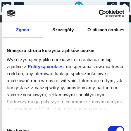
...
KONCERTY
KINO
TEATR
KABARET I
Komunikat
FILHARMONIA
OPERA I BALET
Zgoda
Szczegóły
O plikach cookies
STAND-UP
DLA DZIECI
ONLINE
KARNETY
Sprzedaż biletów on-line na wydarzenie
Niniejsza strona korzysta z plików cookie
została zakończona.
Wykorzystujemy pliki cookie w celu realizacji usług
zgodnie z
Polityką cookies
, do spersonalizowania treści
i reklam, aby oferować funkcje społecznościowe i
analizować ruch w naszej witrynie. Informacje o tym, jak
korzystasz z naszej witryny, udostępniamy partnerom
społecznościowym, reklamowym i analitycznym.
Partnerzy mogą połączyć te informacje z innymi danymi
otrzymanymi od Ciebie lub uzyskanymi podczas
korzystania z ich usług.
Wybór
Niezbędne