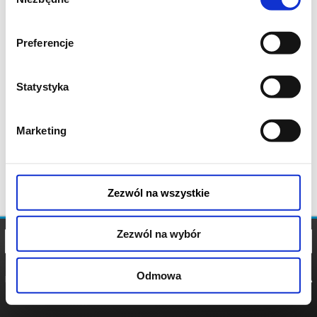
zgody
Preferencje
Statystyka
Marketing
Zezwól na wszystkie
Zezwól na wybór
Odmowa
REGULAMIN
POLITYKA
POLITYKA
COOKIES
PRYWATNOŚCI