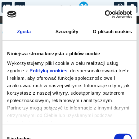
...
KONCERTY
KINO
TEATR
KABARET I
Komunikat
FILHARMONIA
OPERA I BALET
Zgoda
Szczegóły
O plikach cookies
STAND-UP
DLA DZIECI
ONLINE
KARNETY
Sprzedaż biletów on-line na wydarzenie
Niniejsza strona korzysta z plików cookie
została zakończona.
Wykorzystujemy pliki cookie w celu realizacji usług
zgodnie z
Polityką cookies
, do spersonalizowania treści
i reklam, aby oferować funkcje społecznościowe i
analizować ruch w naszej witrynie. Informacje o tym, jak
korzystasz z naszej witryny, udostępniamy partnerom
społecznościowym, reklamowym i analitycznym.
Partnerzy mogą połączyć te informacje z innymi danymi
otrzymanymi od Ciebie lub uzyskanymi podczas
korzystania z ich usług.
Wybór
Niezbędne