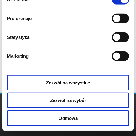
zgody
Preferencje
Statystyka
Marketing
Zezwól na wszystkie
Zezwól na wybór
Odmowa
REGULAMIN
POLITYKA
POLITYKA
COOKIES
PRYWATNOŚCI