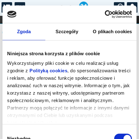
...
KONCERTY
KINO
TEATR
KABARET I
Komunikat
FILHARMONIA
OPERA I BALET
Zgoda
Szczegóły
O plikach cookies
STAND-UP
DLA DZIECI
ONLINE
KARNETY
Sprzedaż biletów on-line na wydarzenie
Niniejsza strona korzysta z plików cookie
została zakończona.
Wykorzystujemy pliki cookie w celu realizacji usług
zgodnie z
Polityką cookies
, do spersonalizowania treści
i reklam, aby oferować funkcje społecznościowe i
analizować ruch w naszej witrynie. Informacje o tym, jak
korzystasz z naszej witryny, udostępniamy partnerom
społecznościowym, reklamowym i analitycznym.
Partnerzy mogą połączyć te informacje z innymi danymi
otrzymanymi od Ciebie lub uzyskanymi podczas
korzystania z ich usług.
Wybór
Niezbędne