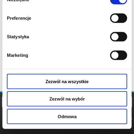
zgody
Preferencje
Statystyka
Marketing
Zezwól na wszystkie
Zezwól na wybór
Odmowa
REGULAMIN
POLITYKA
POLITYKA
COOKIES
PRYWATNOŚCI