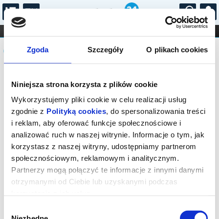
...
KONCERTY
KINO
TEATR
KABARET I
Komunikat
FILHARMONIA
OPERA I BALET
Zgoda
Szczegóły
O plikach cookies
STAND-UP
DLA DZIECI
ONLINE
KARNETY
Sprzedaż biletów on-line na wydarzenie
Niniejsza strona korzysta z plików cookie
została zakończona.
Wykorzystujemy pliki cookie w celu realizacji usług
zgodnie z
Polityką cookies
, do spersonalizowania treści
i reklam, aby oferować funkcje społecznościowe i
analizować ruch w naszej witrynie. Informacje o tym, jak
korzystasz z naszej witryny, udostępniamy partnerom
społecznościowym, reklamowym i analitycznym.
Partnerzy mogą połączyć te informacje z innymi danymi
otrzymanymi od Ciebie lub uzyskanymi podczas
korzystania z ich usług.
Wybór
Niezbędne