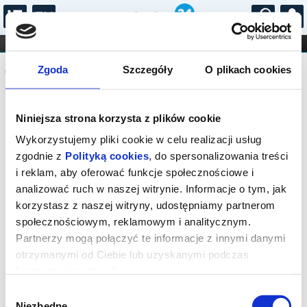
...
KONCERTY
KINO
TEATR
KABARET I
Komunikat
FILHARMONIA
OPERA I BALET
Zgoda
Szczegóły
O plikach cookies
STAND-UP
DLA DZIECI
ONLINE
KARNETY
Sprzedaż biletów on-line na wydarzenie
Niniejsza strona korzysta z plików cookie
została zakończona.
Wykorzystujemy pliki cookie w celu realizacji usług
zgodnie z
Polityką cookies
, do spersonalizowania treści
i reklam, aby oferować funkcje społecznościowe i
analizować ruch w naszej witrynie. Informacje o tym, jak
korzystasz z naszej witryny, udostępniamy partnerom
społecznościowym, reklamowym i analitycznym.
Partnerzy mogą połączyć te informacje z innymi danymi
otrzymanymi od Ciebie lub uzyskanymi podczas
korzystania z ich usług.
Wybór
Niezbędne