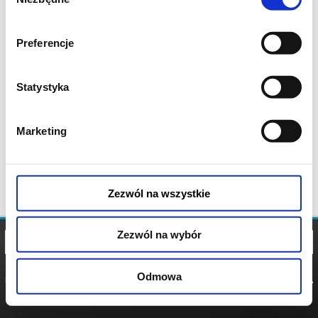
zgody
Preferencje
Statystyka
Marketing
Zezwól na wszystkie
Zezwól na wybór
Odmowa
REGULAMIN
POLITYKA
POLITYKA
COOKIES
PRYWATNOŚCI