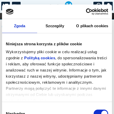
...
KONCERTY
KINO
TEATR
KABARET I
Komunikat
FILHARMONIA
OPERA I BALET
Zgoda
Szczegóły
O plikach cookies
STAND-UP
DLA DZIECI
ONLINE
KARNETY
Sprzedaż biletów on-line na wydarzenie
Niniejsza strona korzysta z plików cookie
została zakończona.
Wykorzystujemy pliki cookie w celu realizacji usług
zgodnie z
Polityką cookies
, do spersonalizowania treści
i reklam, aby oferować funkcje społecznościowe i
analizować ruch w naszej witrynie. Informacje o tym, jak
korzystasz z naszej witryny, udostępniamy partnerom
społecznościowym, reklamowym i analitycznym.
Partnerzy mogą połączyć te informacje z innymi danymi
otrzymanymi od Ciebie lub uzyskanymi podczas
korzystania z ich usług.
Wybór
Niezbędne