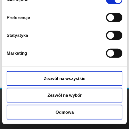
zgody
Preferencje
Statystyka
Marketing
Zezwól na wszystkie
Zezwól na wybór
Odmowa
REGULAMIN
POLITYKA
POLITYKA
COOKIES
PRYWATNOŚCI