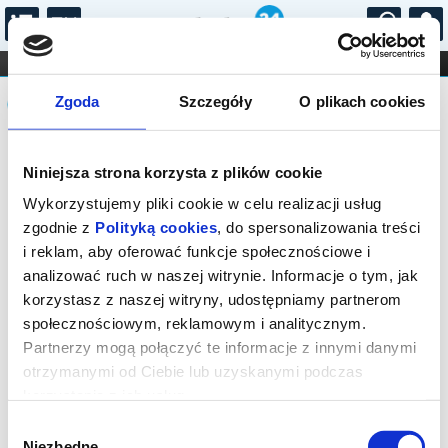
...
KONCERTY
KINO
TEATR
KABARET I
Komunikat
FILHARMONIA
OPERA I BALET
Zgoda
Szczegóły
O plikach cookies
STAND-UP
DLA DZIECI
ONLINE
KARNETY
Sprzedaż biletów on-line na wydarzenie
Niniejsza strona korzysta z plików cookie
została zakończona.
Wykorzystujemy pliki cookie w celu realizacji usług
zgodnie z
Polityką cookies
, do spersonalizowania treści
i reklam, aby oferować funkcje społecznościowe i
analizować ruch w naszej witrynie. Informacje o tym, jak
korzystasz z naszej witryny, udostępniamy partnerom
społecznościowym, reklamowym i analitycznym.
Partnerzy mogą połączyć te informacje z innymi danymi
otrzymanymi od Ciebie lub uzyskanymi podczas
korzystania z ich usług.
Wybór
Niezbędne