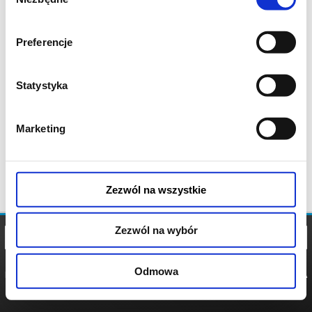
zgody
Preferencje
Statystyka
Marketing
Zezwól na wszystkie
Zezwól na wybór
Odmowa
REGULAMIN
POLITYKA
POLITYKA
COOKIES
PRYWATNOŚCI