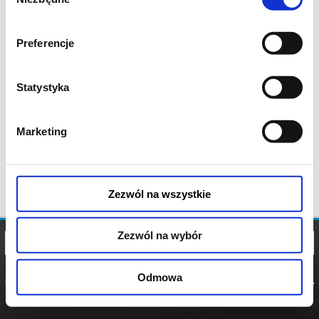
zgody
Preferencje
Statystyka
Marketing
Zezwól na wszystkie
Zezwól na wybór
Odmowa
REGULAMIN
POLITYKA
POLITYKA
COOKIES
PRYWATNOŚCI