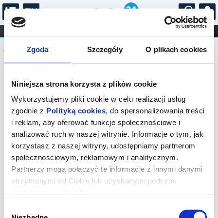
...
KONCERTY
KINO
TEATR
KABARET I
Komunikat
FILHARMONIA
OPERA I BALET
Zgoda
Szczegóły
O plikach cookies
STAND-UP
DLA DZIECI
ONLINE
KARNETY
Sprzedaż biletów on-line na wydarzenie
Niniejsza strona korzysta z plików cookie
została zakończona.
Wykorzystujemy pliki cookie w celu realizacji usług
zgodnie z
Polityką cookies
, do spersonalizowania treści
i reklam, aby oferować funkcje społecznościowe i
analizować ruch w naszej witrynie. Informacje o tym, jak
korzystasz z naszej witryny, udostępniamy partnerom
społecznościowym, reklamowym i analitycznym.
Partnerzy mogą połączyć te informacje z innymi danymi
otrzymanymi od Ciebie lub uzyskanymi podczas
korzystania z ich usług.
Wybór
Niezbędne