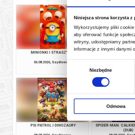
Niniejsza strona korzysta z
Wykorzystujemy pliki cookie 
aby oferować funkcje społecz
witryny, udostępniamy part
informacje z innymi danymi 
MINIONKI I STRASZYDŁA
VAIAN
06.08.2026, Szydłowiec
06.08.2026, Szy
Wybór
kup bilet
Niezbędne
zgody
Odmowa
PSI PATROL I DINOZAURY
SPIDER-MAN. CAŁKIE
(DUB)