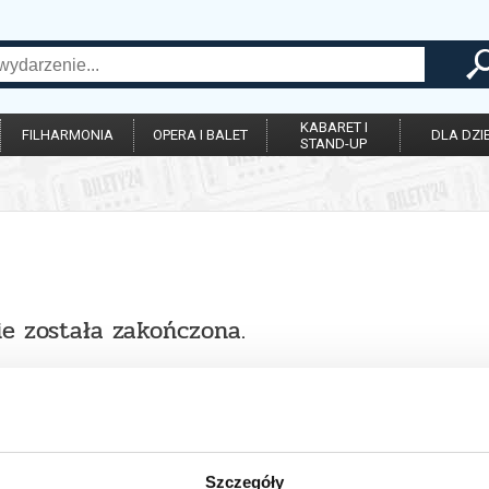
KABARET I
FILHARMONIA
OPERA I BALET
DLA DZIE
STAND-UP
ie została zakończona.
Szczegóły