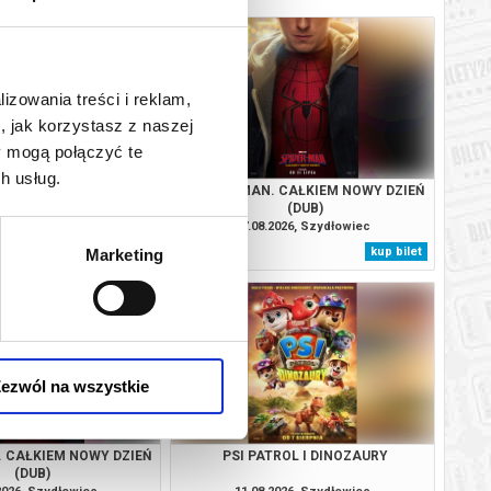
lizowania treści i reklam,
, jak korzystasz z naszej
y mogą połączyć te
h usług.
TROL I DINOZAURY
SPIDER-MAN. CAŁKIEM NOWY DZIEŃ
(DUB)
2026, Szydłowiec
07.08.2026, Szydłowiec
kup bilet
kup bilet
Marketing
ezwól na wszystkie
. CAŁKIEM NOWY DZIEŃ
PSI PATROL I DINOZAURY
(DUB)