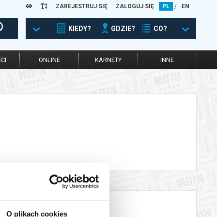
ZAREJESTRUJ SIĘ
ZALOGUJ SIĘ
PL
/
EN
KIEDY?
GDZIE?
CO?
CI
ONLINE
KARNETY
INNE
O plikach cookies