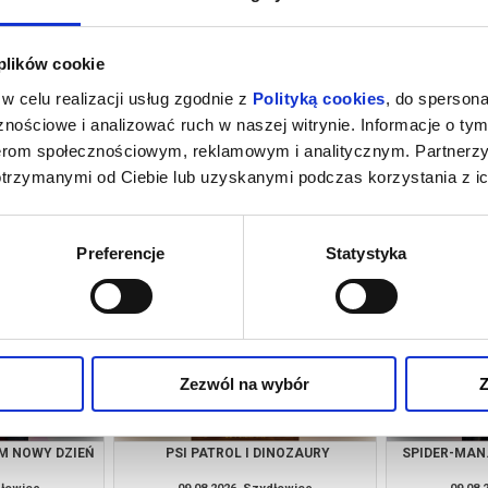
 plików cookie
w celu realizacji usług zgodnie z
Polityką cookies
, do spersona
nościowe i analizować ruch w naszej witrynie. Informacje o tym
nerom społecznościowym, reklamowym i analitycznym. Partnerz
otrzymanymi od Ciebie lub uzyskanymi podczas korzystania z ic
A
SPIDER-MAN. CAŁKIEM NOWY DZIEŃ
PSI PA
(DUB)
dłowiec
06.08.2026, Szydłowiec
07.08.
kup bilet
kup bilet
Preferencje
Statystyka
Zezwól na wybór
Z
M NOWY DZIEŃ
PSI PATROL I DINOZAURY
SPIDER-MAN