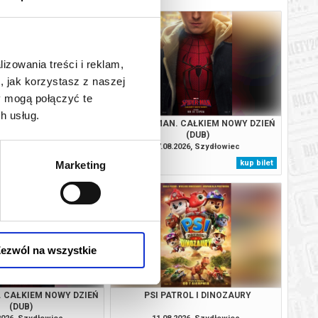
lizowania treści i reklam,
, jak korzystasz z naszej
y mogą połączyć te
h usług.
TROL I DINOZAURY
SPIDER-MAN. CAŁKIEM NOWY DZIEŃ
(DUB)
2026, Szydłowiec
07.08.2026, Szydłowiec
kup bilet
kup bilet
Marketing
ezwól na wszystkie
. CAŁKIEM NOWY DZIEŃ
PSI PATROL I DINOZAURY
(DUB)