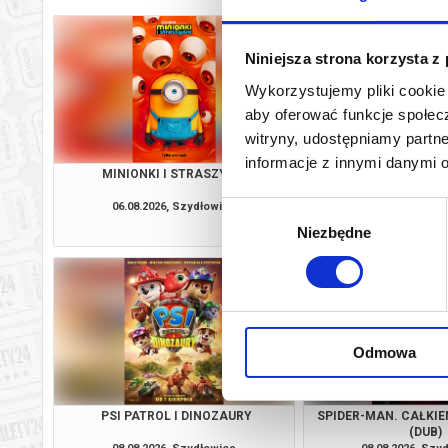
Niniejsza strona korzysta z
Wykorzystujemy pliki cookie 
aby oferować funkcje społecz
witryny, udostępniamy part
informacje z innymi danymi 
MINIONKI I STRASZYDŁA
VAIAN
06.08.2026, Szydłowiec
06.08.2026, Szy
Wybór
kup bilet
Niezbędne
zgody
Odmowa
PSI PATROL I DINOZAURY
SPIDER-MAN. CAŁKIE
(DUB)