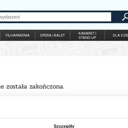
KABARET I
FILHARMONIA
OPERA I BALET
DLA DZIE
STAND-UP
ie została zakończona.
Szczegóły