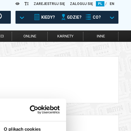
ZAREJESTRUJ SIĘ
ZALOGUJ SIĘ
PL
/
EN
KIEDY?
GDZIE?
CO?
CI
ONLINE
KARNETY
INNE
O plikach cookies