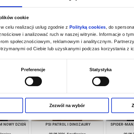
 plików cookie
w celu realizacji usług zgodnie z
Polityką cookies
, do spersona
nościowe i analizować ruch w naszej witrynie. Informacje o tym
nerom społecznościowym, reklamowym i analitycznym. Partnerz
otrzymanymi od Ciebie lub uzyskanymi podczas korzystania z ic
A
SPIDER-MAN. CAŁKIEM NOWY DZIEŃ
PSI PA
(DUB)
dłowiec
06.08.2026, Szydłowiec
07.08.
kup bilet
kup bilet
Preferencje
Statystyka
Zezwól na wybór
Z
M NOWY DZIEŃ
PSI PATROL I DINOZAURY
SPIDER-MAN