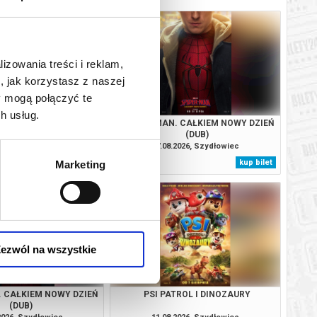
lizowania treści i reklam,
, jak korzystasz z naszej
y mogą połączyć te
h usług.
TROL I DINOZAURY
SPIDER-MAN. CAŁKIEM NOWY DZIEŃ
(DUB)
2026, Szydłowiec
07.08.2026, Szydłowiec
kup bilet
kup bilet
Marketing
ezwól na wszystkie
. CAŁKIEM NOWY DZIEŃ
PSI PATROL I DINOZAURY
(DUB)