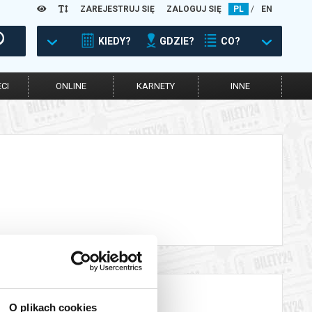
ZAREJESTRUJ SIĘ
ZALOGUJ SIĘ
PL
/
EN
KIEDY?
GDZIE?
CO?
CI
ONLINE
KARNETY
INNE
O plikach cookies