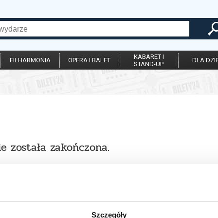
KABARET I
FILHARMONIA
OPERA I BALET
DLA DZIE
STAND-UP
ie została zakończona.
Szczegóły