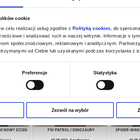
 plików cookie
w celu realizacji usług zgodnie z
Polityką cookies
, do spersona
nościowe i analizować ruch w naszej witrynie. Informacje o tym
nerom społecznościowym, reklamowym i analitycznym. Partnerz
otrzymanymi od Ciebie lub uzyskanymi podczas korzystania z ic
A
SPIDER-MAN. CAŁKIEM NOWY DZIEŃ
PSI PA
(DUB)
dłowiec
06.08.2026, Szydłowiec
07.08.
kup bilet
kup bilet
Preferencje
Statystyka
Zezwól na wybór
Z
M NOWY DZIEŃ
PSI PATROL I DINOZAURY
SPIDER-MAN