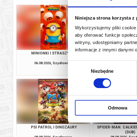
Niniejsza strona korzysta z
Wykorzystujemy pliki cookie 
aby oferować funkcje społecz
witryny, udostępniamy part
informacje z innymi danymi 
MINIONKI I STRASZYDŁA
VAIAN
06.08.2026, Szydłowiec
06.08.2026, Szy
Wybór
kup bilet
Niezbędne
zgody
Odmowa
PSI PATROL I DINOZAURY
SPIDER-MAN. CAŁKIE
(DUB)