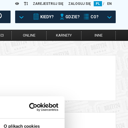
ZAREJESTRUJ SIĘ
ZALOGUJ SIĘ
PL
/
EN
KIEDY?
GDZIE?
CO?
CI
ONLINE
KARNETY
INNE
O plikach cookies