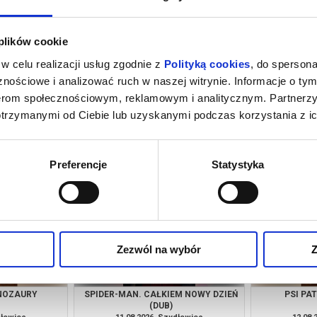
 plików cookie
w celu realizacji usług zgodnie z
Polityką cookies
, do spersona
nościowe i analizować ruch w naszej witrynie. Informacje o tym
nerom społecznościowym, reklamowym i analitycznym. Partnerz
otrzymanymi od Ciebie lub uzyskanymi podczas korzystania z ic
M NOWY DZIEŃ
PSI PATROL I DINOZAURY
SPIDER-MAN
dłowiec
08.08.2026, Szydłowiec
08.08.
kup bilet
kup bilet
Preferencje
Statystyka
Zezwól na wybór
Z
INOZAURY
SPIDER-MAN. CAŁKIEM NOWY DZIEŃ
PSI PA
(DUB)