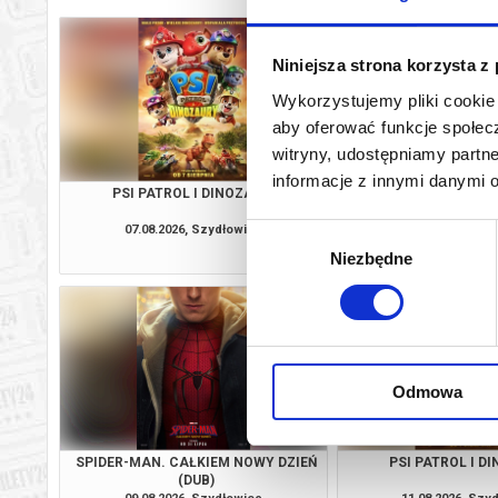
Niniejsza strona korzysta z
Wykorzystujemy pliki cookie 
aby oferować funkcje społecz
witryny, udostępniamy part
informacje z innymi danymi 
PSI PATROL I DINOZAURY
SPIDER-MAN. CAŁKIE
(DUB)
07.08.2026, Szydłowiec
07.08.2026, Szy
Wybór
kup bilet
Niezbędne
zgody
Odmowa
SPIDER-MAN. CAŁKIEM NOWY DZIEŃ
PSI PATROL I D
(DUB)