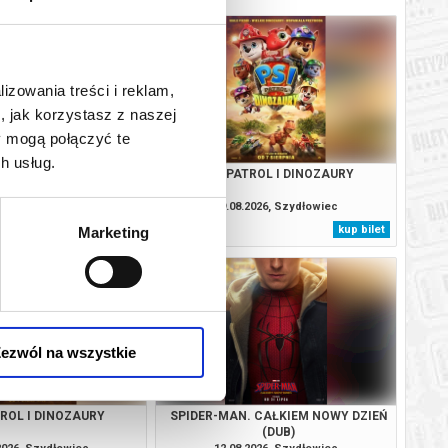
lizowania treści i reklam,
, jak korzystasz z naszej
y mogą połączyć te
h usług.
. CAŁKIEM NOWY DZIEŃ
PSI PATROL I DINOZAURY
(DUB)
2026, Szydłowiec
09.08.2026, Szydłowiec
kup bilet
kup bilet
Marketing
ezwól na wszystkie
TROL I DINOZAURY
SPIDER-MAN. CAŁKIEM NOWY DZIEŃ
(DUB)