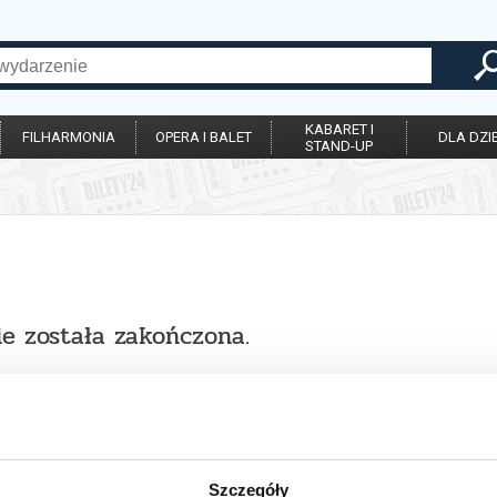
KABARET I
FILHARMONIA
OPERA I BALET
DLA DZIE
STAND-UP
ie została zakończona.
Szczegóły