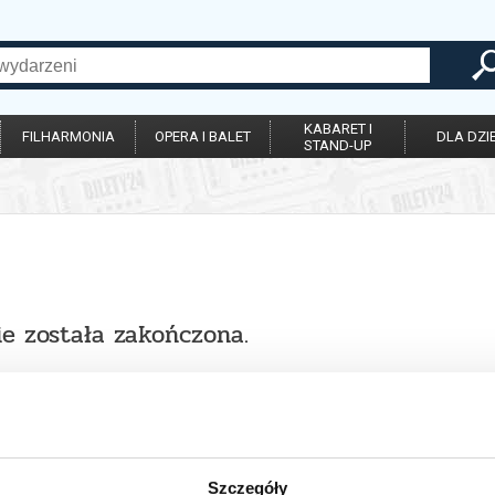
KABARET I
FILHARMONIA
OPERA I BALET
DLA DZIE
STAND-UP
ie została zakończona.
Szczegóły