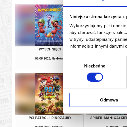
Niniejsza strona korzysta z
Wykorzystujemy pliki cookie 
aby oferować funkcje społecz
witryny, udostępniamy part
informacje z innymi danymi 
WYSCHNIĘCI
PSI PATROL I D
06.08.2026, Grybów
07.08.2026, G
Wybór
kup bilet
Niezbędne
zgody
Odmowa
PSI PATROL I DINOZAURY
SPIDER-MAN: CAŁKIE