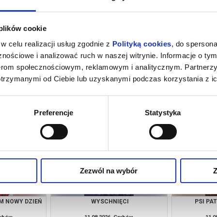
 plików cookie
w celu realizacji usług zgodnie z
Polityką cookies
, do spersona
nościowe i analizować ruch w naszej witrynie. Informacje o tym
nerom społecznościowym, reklamowym i analitycznym. Partnerz
otrzymanymi od Ciebie lub uzyskanymi podczas korzystania z ic
INOZAURY
SPIDER-MAN: CAŁKIEM NOWY DZIEŃ
PSI PA
rybów
07.08.2026, Grybów
08.0
kup bilet
kup bilet
Preferencje
Statystyka
Zezwól na wybór
Z
M NOWY DZIEŃ
WYSCHNIĘCI
PSI PA