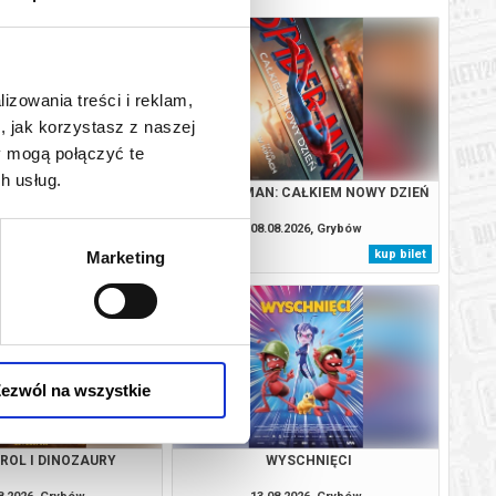
lizowania treści i reklam,
, jak korzystasz z naszej
y mogą połączyć te
h usług.
TROL I DINOZAURY
SPIDER-MAN: CAŁKIEM NOWY DZIEŃ
8.2026, Grybów
08.08.2026, Grybów
kup bilet
kup bilet
Marketing
ezwól na wszystkie
TROL I DINOZAURY
WYSCHNIĘCI