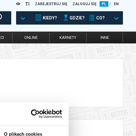
ZAREJESTRUJ SIĘ
ZALOGUJ SIĘ
PL
/
EN
KIEDY?
GDZIE?
CO?
CI
ONLINE
KARNETY
INNE
O plikach cookies