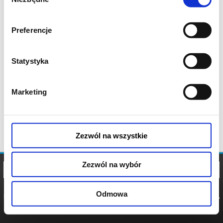
zgody
Preferencje
Statystyka
Marketing
Zezwól na wszystkie
Zezwól na wybór
Odmowa
REGULAMIN
POLITYKA
POLITYKA
COOKIES
PRYWATNOŚCI