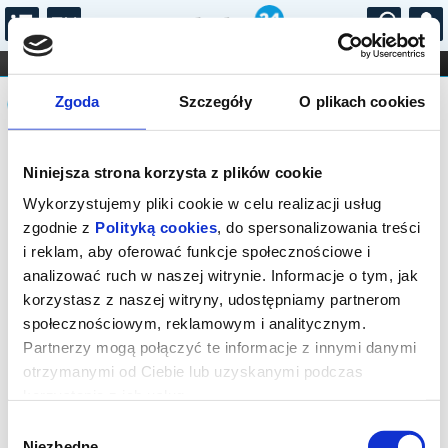
...
KONCERTY
KINO
TEATR
KABARET I
Komunikat
FILHARMONIA
OPERA I BALET
Zgoda
Szczegóły
O plikach cookies
STAND-UP
DLA DZIECI
ONLINE
KARNETY
Sprzedaż biletów on-line na wydarzenie
Niniejsza strona korzysta z plików cookie
została zakończona.
Wykorzystujemy pliki cookie w celu realizacji usług
zgodnie z
Polityką cookies
, do spersonalizowania treści
i reklam, aby oferować funkcje społecznościowe i
analizować ruch w naszej witrynie. Informacje o tym, jak
korzystasz z naszej witryny, udostępniamy partnerom
społecznościowym, reklamowym i analitycznym.
Partnerzy mogą połączyć te informacje z innymi danymi
otrzymanymi od Ciebie lub uzyskanymi podczas
korzystania z ich usług.
Wybór
Niezbędne