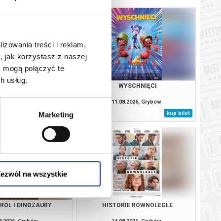
lizowania treści i reklam,
, jak korzystasz z naszej
y mogą połączyć te
h usług.
: CAŁKIEM NOWY DZIEŃ
WYSCHNIĘCI
8.2026, Grybów
11.08.2026, Grybów
kup bilet
kup bilet
Marketing
ezwól na wszystkie
TROL I DINOZAURY
HISTORIE RÓWNOLEGŁE