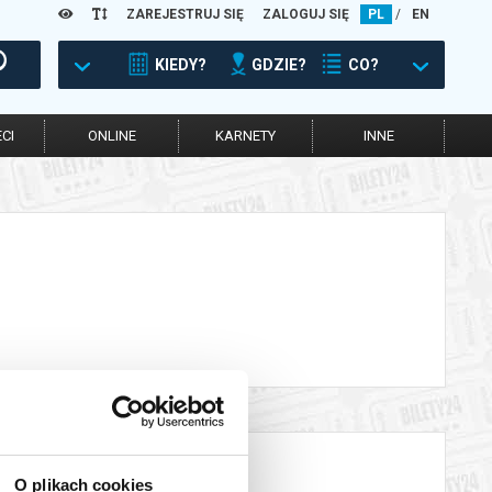
ZAREJESTRUJ SIĘ
ZALOGUJ SIĘ
PL
/
EN
KIEDY?
GDZIE?
CO?
CI
ONLINE
KARNETY
INNE
O plikach cookies