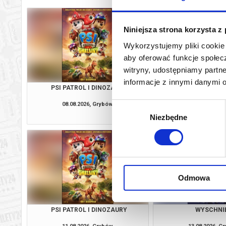
Niniejsza strona korzysta z
Wykorzystujemy pliki cookie 
aby oferować funkcje społecz
witryny, udostępniamy part
informacje z innymi danymi 
PSI PATROL I DINOZAURY
SPIDER-MAN: CAŁKIE
08.08.2026, Grybów
08.08.2026, G
Wybór
kup bilet
Niezbędne
zgody
Odmowa
PSI PATROL I DINOZAURY
WYSCHNI