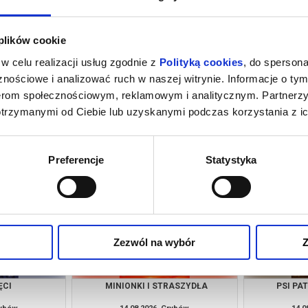
 plików cookie
w celu realizacji usług zgodnie z
Polityką cookies
, do spersona
nościowe i analizować ruch w naszej witrynie. Informacje o tym
nerom społecznościowym, reklamowym i analitycznym. Partnerz
otrzymanymi od Ciebie lub uzyskanymi podczas korzystania z ic
M NOWY DZIEŃ
PSI PATROL I DINOZAURY
SPIDER-MAN
rybów
09.08.2026, Grybów
09.0
kup bilet
kup bilet
Preferencje
Statystyka
Zezwól na wybór
Z
ĘCI
MINIONKI I STRASZYDŁA
PSI PA