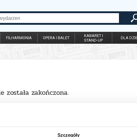
KABARET I
FILHARMONIA
OPERA I BALET
DLA DZIE
STAND-UP
ie została zakończona.
Szczegóły