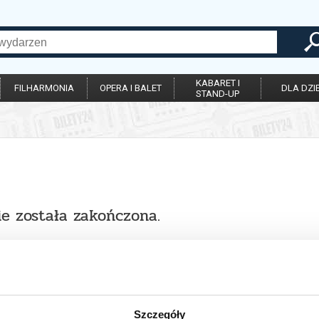
KABARET I
FILHARMONIA
OPERA I BALET
DLA DZIE
STAND-UP
ie została zakończona.
Szczegóły