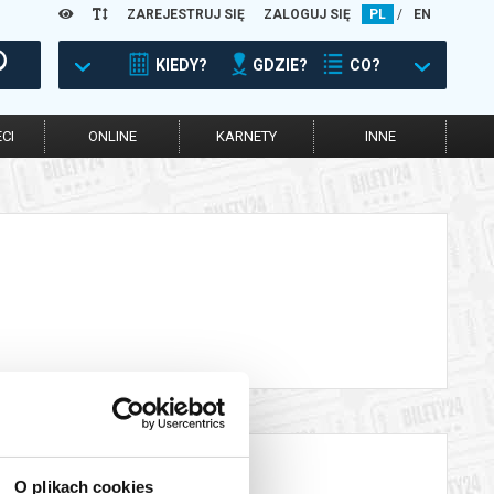
ZAREJESTRUJ SIĘ
ZALOGUJ SIĘ
PL
/
EN
KIEDY?
GDZIE?
CO?
CI
ONLINE
KARNETY
INNE
O plikach cookies