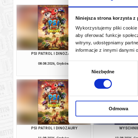
Niniejsza strona korzysta z
Wykorzystujemy pliki cookie 
aby oferować funkcje społecz
witryny, udostępniamy part
informacje z innymi danymi 
PSI PATROL I DINOZAURY
SPIDER-MAN: CAŁKIE
08.08.2026, Grybów
08.08.2026, G
Wybór
kup bilet
Niezbędne
zgody
Odmowa
PSI PATROL I DINOZAURY
WYSCHNI