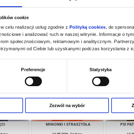
 plików cookie
w celu realizacji usług zgodnie z
Polityką cookies
, do spersona
nościowe i analizować ruch w naszej witrynie. Informacje o tym
nerom społecznościowym, reklamowym i analitycznym. Partnerz
otrzymanymi od Ciebie lub uzyskanymi podczas korzystania z ic
M NOWY DZIEŃ
PSI PATROL I DINOZAURY
SPIDER-MAN
rybów
09.08.2026, Grybów
09.0
kup bilet
kup bilet
Preferencje
Statystyka
Zezwól na wybór
Z
ĘCI
MINIONKI I STRASZYDŁA
PSI PA