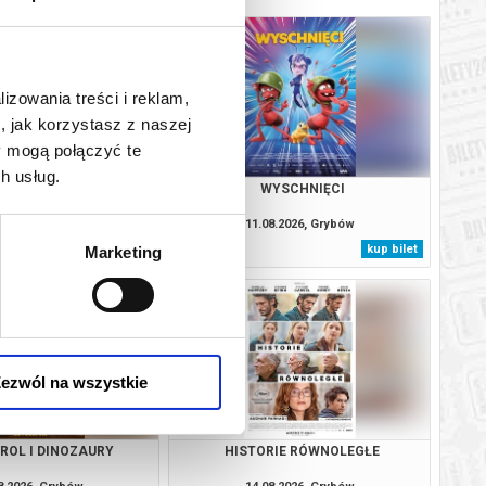
lizowania treści i reklam,
, jak korzystasz z naszej
y mogą połączyć te
h usług.
: CAŁKIEM NOWY DZIEŃ
WYSCHNIĘCI
8.2026, Grybów
11.08.2026, Grybów
kup bilet
kup bilet
Marketing
ezwól na wszystkie
TROL I DINOZAURY
HISTORIE RÓWNOLEGŁE