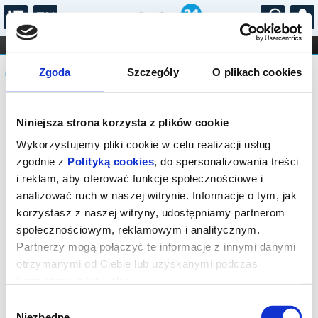
...
KONCERTY
KINO
TEATR
KABARET I
Komunikat
FILHARMONIA
OPERA I BALET
Zgoda
Szczegóły
O plikach cookies
STAND-UP
DLA DZIECI
ONLINE
KARNETY
Sprzedaż biletów on-line na wydarzenie
Niniejsza strona korzysta z plików cookie
została zakończona.
Wykorzystujemy pliki cookie w celu realizacji usług
zgodnie z
Polityką cookies
, do spersonalizowania treści
i reklam, aby oferować funkcje społecznościowe i
analizować ruch w naszej witrynie. Informacje o tym, jak
korzystasz z naszej witryny, udostępniamy partnerom
społecznościowym, reklamowym i analitycznym.
Partnerzy mogą połączyć te informacje z innymi danymi
otrzymanymi od Ciebie lub uzyskanymi podczas
korzystania z ich usług.
Wybór
Niezbędne