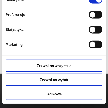
zgody
Preferencje
Statystyka
Marketing
Zezwól na wszystkie
Zezwól na wybór
Odmowa
REGULAMIN
POLITYKA
POLITYKA
COOKIES
PRYWATNOŚCI