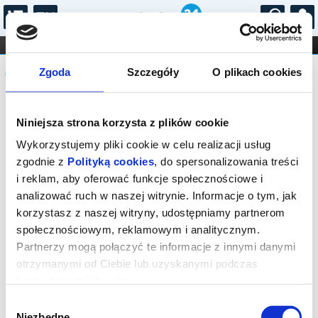
...
KONCERTY
KINO
TEATR
KABARET I
Komunikat
FILHARMONIA
OPERA I BALET
Zgoda
Szczegóły
O plikach cookies
STAND-UP
DLA DZIECI
ONLINE
KARNETY
Sprzedaż biletów on-line na wydarzenie
Niniejsza strona korzysta z plików cookie
została zakończona.
Wykorzystujemy pliki cookie w celu realizacji usług
zgodnie z
Polityką cookies
, do spersonalizowania treści
i reklam, aby oferować funkcje społecznościowe i
analizować ruch w naszej witrynie. Informacje o tym, jak
korzystasz z naszej witryny, udostępniamy partnerom
społecznościowym, reklamowym i analitycznym.
Partnerzy mogą połączyć te informacje z innymi danymi
otrzymanymi od Ciebie lub uzyskanymi podczas
korzystania z ich usług.
Wybór
Niezbędne