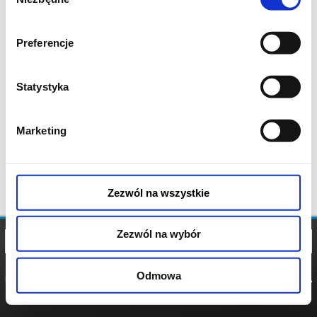
zgody
Preferencje
Statystyka
Marketing
Zezwól na wszystkie
Zezwól na wybór
Odmowa
REGULAMIN
POLITYKA
POLITYKA
COOKIES
PRYWATNOŚCI