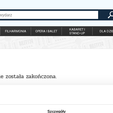
KABARET I
FILHARMONIA
OPERA I BALET
DLA DZIE
STAND-UP
ie została zakończona.
Szczegóły