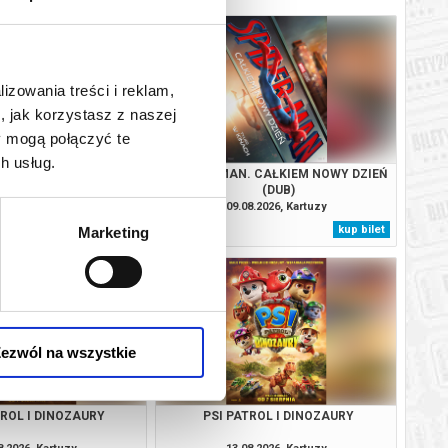
lizowania treści i reklam,
, jak korzystasz z naszej
y mogą połączyć te
h usług.
. CAŁKIEM NOWY DZIEŃ
SPIDER-MAN. CAŁKIEM NOWY DZIEŃ
(NAP)
(DUB)
8.2026, Kartuzy
09.08.2026, Kartuzy
kup bilet
kup bilet
Marketing
ezwól na wszystkie
TROL I DINOZAURY
PSI PATROL I DINOZAURY