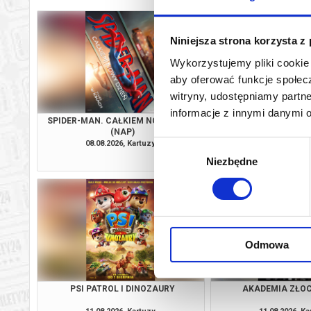
Niniejsza strona korzysta z
Wykorzystujemy pliki cookie 
aby oferować funkcje społecz
witryny, udostępniamy part
informacje z innymi danymi 
SPIDER-MAN. CAŁKIEM NOWY DZIEŃ
SPIDER-MAN. CAŁKIE
(NAP)
(DUB)
08.08.2026, Kartuzy
08.08.2026, Ka
Wybór
kup bilet
Niezbędne
zgody
Odmowa
PSI PATROL I DINOZAURY
AKADEMIA ZŁO