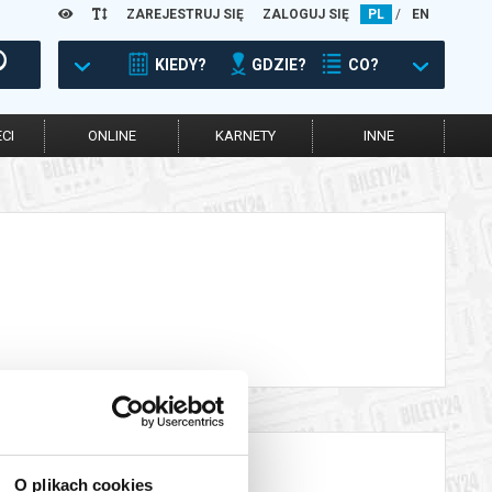
ZAREJESTRUJ SIĘ
ZALOGUJ SIĘ
PL
/
EN
KIEDY?
GDZIE?
CO?
CI
ONLINE
KARNETY
INNE
O plikach cookies