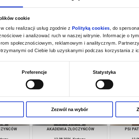
 plików cookie
w celu realizacji usług zgodnie z
Polityką cookies
, do spersona
nościowe i analizować ruch w naszej witrynie. Informacje o tym
nerom społecznościowym, reklamowym i analitycznym. Partnerz
otrzymanymi od Ciebie lub uzyskanymi podczas korzystania z ic
M NOWY DZIEŃ
PSI PATROL I DINOZAURY
SPIDER-MAN
rtuzy
09.08.2026, Kartuzy
09.0
kup bilet
kup bilet
Preferencje
Statystyka
Zezwól na wybór
Z
CZYŃCÓW
AKADEMIA ZŁOCZYŃCÓW
PSI PA