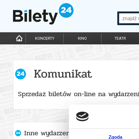
KONCERTY
KINO
TEATR
Komunikat
Sprzedaż biletów on-line na wydarzen
Inne wydarzenia organizatora
Zgoda