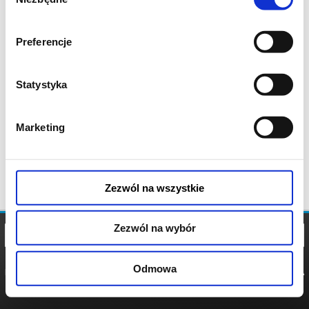
zgody
Preferencje
Statystyka
Marketing
Zezwól na wszystkie
Zezwól na wybór
Odmowa
REGULAMIN
POLITYKA
POLITYKA
COOKIES
PRYWATNOŚCI