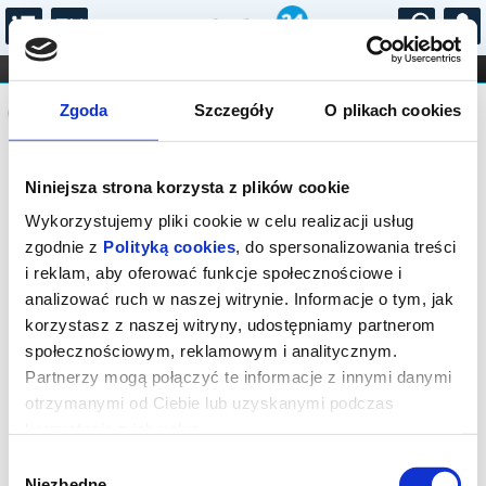
...
KONCERTY
KINO
TEATR
KABARET I
Komunikat
FILHARMONIA
OPERA I BALET
Zgoda
Szczegóły
O plikach cookies
STAND-UP
DLA DZIECI
ONLINE
KARNETY
Sprzedaż biletów on-line na wydarzenie
Niniejsza strona korzysta z plików cookie
została zakończona.
Wykorzystujemy pliki cookie w celu realizacji usług
zgodnie z
Polityką cookies
, do spersonalizowania treści
i reklam, aby oferować funkcje społecznościowe i
analizować ruch w naszej witrynie. Informacje o tym, jak
korzystasz z naszej witryny, udostępniamy partnerom
społecznościowym, reklamowym i analitycznym.
Partnerzy mogą połączyć te informacje z innymi danymi
otrzymanymi od Ciebie lub uzyskanymi podczas
korzystania z ich usług.
Wybór
Niezbędne