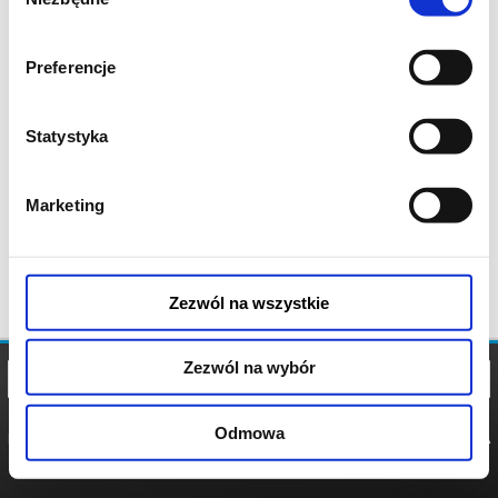
zgody
Preferencje
Statystyka
Marketing
Zezwól na wszystkie
Zezwól na wybór
Odmowa
REGULAMIN
POLITYKA
POLITYKA
COOKIES
PRYWATNOŚCI