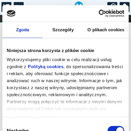
...
KONCERTY
KINO
TEATR
KABARET I
Komunikat
FILHARMONIA
OPERA I BALET
Zgoda
Szczegóły
O plikach cookies
STAND-UP
DLA DZIECI
ONLINE
KARNETY
Sprzedaż biletów on-line na wydarzenie
Niniejsza strona korzysta z plików cookie
została zakończona.
Wykorzystujemy pliki cookie w celu realizacji usług
zgodnie z
Polityką cookies
, do spersonalizowania treści
i reklam, aby oferować funkcje społecznościowe i
analizować ruch w naszej witrynie. Informacje o tym, jak
korzystasz z naszej witryny, udostępniamy partnerom
społecznościowym, reklamowym i analitycznym.
Partnerzy mogą połączyć te informacje z innymi danymi
otrzymanymi od Ciebie lub uzyskanymi podczas
korzystania z ich usług.
Wybór
Niezbędne