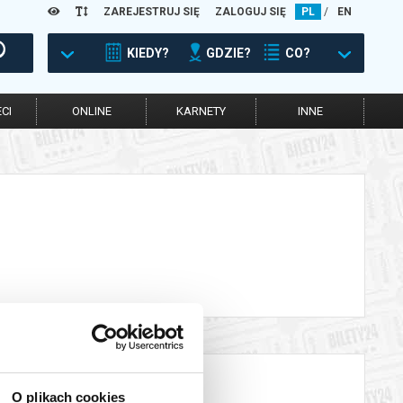
ZAREJESTRUJ SIĘ
ZALOGUJ SIĘ
PL
/
EN
KIEDY?
GDZIE?
CO?
CI
ONLINE
KARNETY
INNE
O plikach cookies