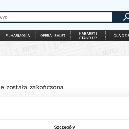
KABARET I
FILHARMONIA
OPERA I BALET
DLA DZIE
STAND-UP
ie została zakończona.
Szczegóły