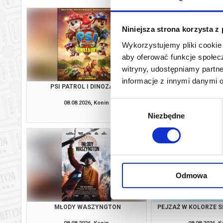
Niniejsza strona korzysta z
Wykorzystujemy pliki cookie 
aby oferować funkcje społecz
witryny, udostępniamy part
informacje z innymi danymi 
PSI PATROL I DINOZAURY
GÓRA MOCY/KI
08.08.2026, Konin
08.08.2026, K
Wybór
kup bilet
Niezbędne
zgody
Odmowa
MŁODY WASZYNGTON
PEJZAŻ W KOLORZE S