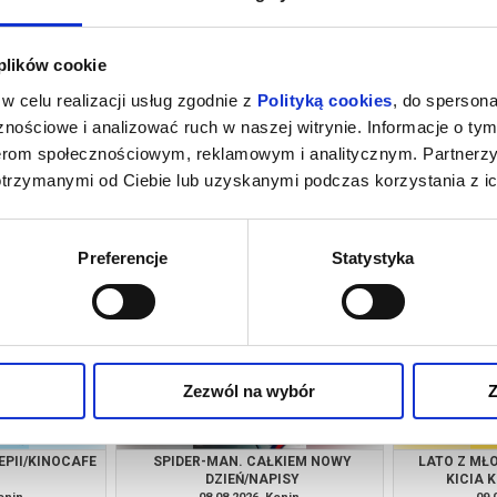
 plików cookie
w celu realizacji usług zgodnie z
Polityką cookies
, do spersona
nościowe i analizować ruch w naszej witrynie. Informacje o tym
nerom społecznościowym, reklamowym i analitycznym. Partnerz
otrzymanymi od Ciebie lub uzyskanymi podczas korzystania z ic
NO CAFE
OSTATNI KONSJERŻ
SPIDER-M
DZ
onin
08.08.2026, Konin
08.
kup bilet
kup bilet
Preferencje
Statystyka
Zezwól na wybór
Z
EPII/KINOCAFE
SPIDER-MAN. CAŁKIEM NOWY
LATO Z MŁ
DZIEŃ/NAPISY
KICIA 