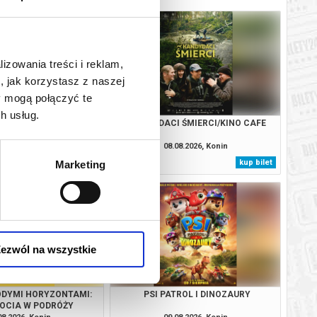
lizowania treści i reklam,
, jak korzystasz z naszej
y mogą połączyć te
h usług.
AN. CAŁKIEM NOWY
KANDYDACI ŚMIERCI/KINO CAFE
IEŃ/DUBBING
08.2026, Konin
08.08.2026, Konin
kup bilet
kup bilet
Marketing
ezwól na wszystkie
ODYMI HORYZONTAMI:
PSI PATROL I DINOZAURY
KOCIA W PODRÓŻY