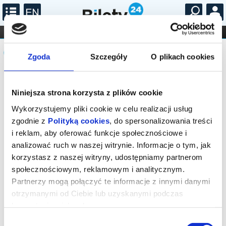
...
KONCERTY
KINO
TEATR
KABARET I
Komunikat
FILHARMONIA
OPERA I BALET
STAND-UP
Zgoda
Szczegóły
O plikach cookies
DLA DZIECI
ONLINE
KARNETY
Sprzedaż biletów on-line na wydarzenie
została zakończona.
Niniejsza strona korzysta z plików cookie
Wykorzystujemy pliki cookie w celu realizacji usług
zgodnie z
Polityką cookies
, do spersonalizowania treści
i reklam, aby oferować funkcje społecznościowe i
analizować ruch w naszej witrynie. Informacje o tym, jak
korzystasz z naszej witryny, udostępniamy partnerom
społecznościowym, reklamowym i analitycznym.
Partnerzy mogą połączyć te informacje z innymi danymi
otrzymanymi od Ciebie lub uzyskanymi podczas
korzystania z ich usług.
Wybór