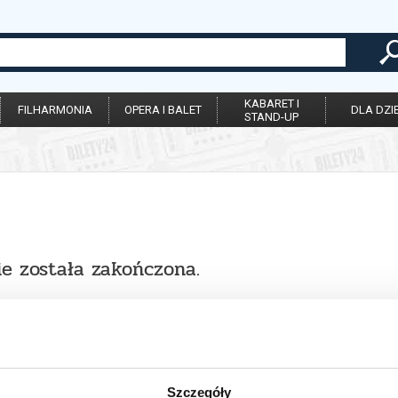
KABARET I
FILHARMONIA
OPERA I BALET
DLA DZIE
STAND-UP
ie została zakończona.
Szczegóły