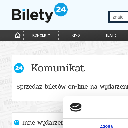
KONCERTY
KINO
TEATR
Komunikat
Sprzedaż biletów on-line na wydarzen
Inne wydarzenia organizatora
Zgoda