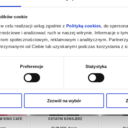
 plików cookie
w celu realizacji usług zgodnie z
Polityką cookies
, do spersona
nościowe i analizować ruch w naszej witrynie. Informacje o tym
nerom społecznościowym, reklamowym i analitycznym. Partnerz
otrzymanymi od Ciebie lub uzyskanymi podczas korzystania z ic
RZAKÓW
MŁODY WASZYNGTON/KINO CAFE
HAFT SNUT
NOWOCZ
WARSZTAT 
onin
06.08.2026, Konin
06.
kup bilet
kup bilet
Preferencje
Statystyka
Zezwól na wybór
Z
W KINO CAFE:
OSTATNI KONSJERŻ