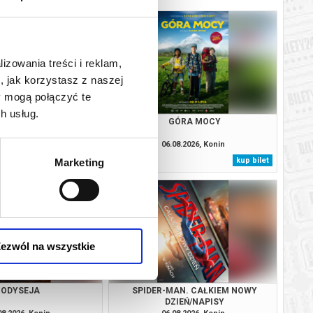
lizowania treści i reklam,
, jak korzystasz z naszej
y mogą połączyć te
h usług.
KOWY – TRADYCJA W
GÓRA MOCY
ESNYM WYDANIU |
MIĘDZYPOKOLENIOWY
08.2026, Konin
06.08.2026, Konin
info
kup bilet
Marketing
ezwól na wszystkie
ODYSEJA
SPIDER-MAN. CAŁKIEM NOWY
DZIEŃ/NAPISY