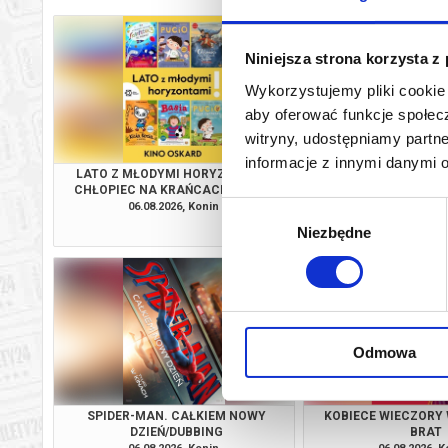
Niniejsza strona korzysta z
Wykorzystujemy pliki cookie 
aby oferować funkcje społecz
witryny, udostępniamy part
informacje z innymi danymi 
LATO Z MŁODYMI HORYZONTAMI:
EKIPA ZWIE
CHŁOPIEC NA KRAŃCACH ŚWIATA
06.08.2026, Konin
06.08.2026, K
Wybór
kup bilet
Niezbędne
zgody
Odmowa
SPIDER-MAN. CAŁKIEM NOWY
KOBIECE WIECZORY 
DZIEŃ/DUBBING
BRAT