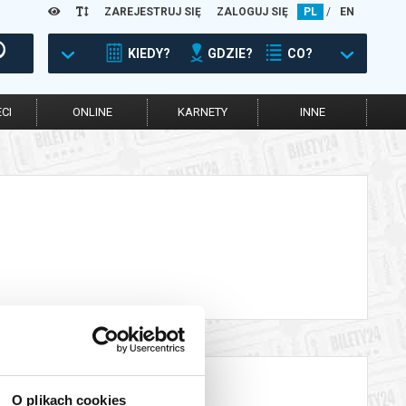
ZAREJESTRUJ SIĘ
ZALOGUJ SIĘ
PL
/
EN
KIEDY?
GDZIE?
CO?
CI
ONLINE
KARNETY
INNE
O plikach cookies