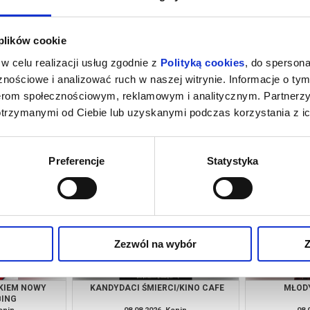
 plików cookie
w celu realizacji usług zgodnie z
Polityką cookies
, do spersona
nościowe i analizować ruch w naszej witrynie. Informacje o tym
nerom społecznościowym, reklamowym i analitycznym. Partnerz
otrzymanymi od Ciebie lub uzyskanymi podczas korzystania z ic
ŁKIEM NOWY
PSI PATROL I DINOZAURY
LATO Z MŁ
ISY
KICIA 
onin
08.08.2026, Konin
08.
kup bilet
kup bilet
Preferencje
Statystyka
Zezwól na wybór
Z
ŁKIEM NOWY
KANDYDACI ŚMIERCI/KINO CAFE
MŁOD
BING