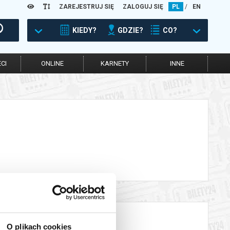
ZAREJESTRUJ SIĘ
ZALOGUJ SIĘ
PL
/
EN
KIEDY?
GDZIE?
CO?
CI
ONLINE
KARNETY
INNE
O plikach cookies