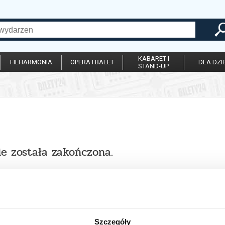
KABARET I
FILHARMONIA
OPERA I BALET
DLA DZIE
STAND-UP
ie została zakończona.
Szczegóły