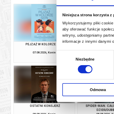
Niniejsza strona korzysta z
Wykorzystujemy pliki cookie 
aby oferować funkcje społecz
witryny, udostępniamy part
informacje z innymi danymi 
PEJZAŻ W KOLORZE SEPII
SPIDER-MAN. CA
DZIEŃ/NAP
07.08.2026, Konin
07.08.2026, K
Wybór
kup bilet
Niezbędne
zgody
Odmowa
OSTATNI KONSJERŻ
SPIDER-MAN. CA
DZIEŃ/DUB