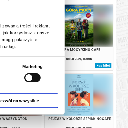
lizowania treści i reklam,
, jak korzystasz z naszej
y mogą połączyć te
h usług.
ODYMI HORYZONTAMI:
GÓRA MOCY/KINO CAFE
KOCIA W PODRÓŻY
08.2026, Konin
08.08.2026, Konin
kup bilet
kup bilet
Marketing
ezwól na wszystkie
Y WASZYNGTON
PEJZAŻ W KOLORZE SEPII/KINOCAFE