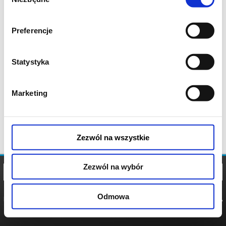
zgody
Preferencje
Statystyka
Marketing
Zezwól na wszystkie
Zezwól na wybór
Odmowa
REGULAMIN
POLITYKA
POLITYKA
COOKIES
PRYWATNOŚCI