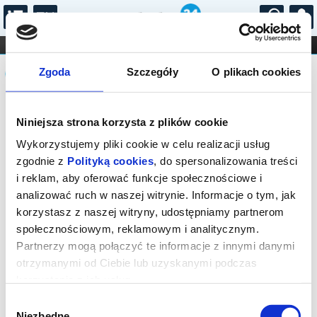
...
KONCERTY
KINO
TEATR
KABARET I
Komunikat
FILHARMONIA
OPERA I BALET
Zgoda
Szczegóły
O plikach cookies
STAND-UP
DLA DZIECI
ONLINE
KARNETY
Sprzedaż biletów on-line na wydarzenie
Niniejsza strona korzysta z plików cookie
została zakończona.
Wykorzystujemy pliki cookie w celu realizacji usług
zgodnie z
Polityką cookies
, do spersonalizowania treści
i reklam, aby oferować funkcje społecznościowe i
analizować ruch w naszej witrynie. Informacje o tym, jak
korzystasz z naszej witryny, udostępniamy partnerom
społecznościowym, reklamowym i analitycznym.
Partnerzy mogą połączyć te informacje z innymi danymi
otrzymanymi od Ciebie lub uzyskanymi podczas
korzystania z ich usług.
Wybór
Niezbędne