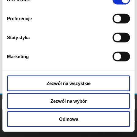
zgody
Preferencje
Statystyka
Marketing
Zezwól na wszystkie
Zezwól na wybór
Odmowa
REGULAMIN
POLITYKA
POLITYKA
COOKIES
PRYWATNOŚCI