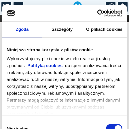
...
KONCERTY
KINO
TEATR
KABARET I
Komunikat
FILHARMONIA
OPERA I BALET
Zgoda
Szczegóły
O plikach cookies
STAND-UP
DLA DZIECI
ONLINE
KARNETY
Sprzedaż biletów on-line na wydarzenie
Niniejsza strona korzysta z plików cookie
została zakończona.
Wykorzystujemy pliki cookie w celu realizacji usług
zgodnie z
Polityką cookies
, do spersonalizowania treści
i reklam, aby oferować funkcje społecznościowe i
analizować ruch w naszej witrynie. Informacje o tym, jak
korzystasz z naszej witryny, udostępniamy partnerom
społecznościowym, reklamowym i analitycznym.
Partnerzy mogą połączyć te informacje z innymi danymi
otrzymanymi od Ciebie lub uzyskanymi podczas
korzystania z ich usług.
Wybór
Niezbędne